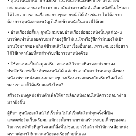
• ดูแนวหนังเป็นตัวกรองแรก: แนวหนังเป็นสิ่งที่พวกเราจำต้องเช็
กก่อนเสมอเลยนะครับ เพราะว่ามันสามารถตัดตัวเลือกหนังที่ไม่ใช่ออก
ได้ไวกว่าการอ่านเรื่องย่อยาวๆหลายหน้าได้ ดังเช่นว่า ไม่ได้อยาก
ต้องการดูหนังสยองขวัญ ก็เลือกข้ามหนังในแนวนี้ได้เลย
• อ่านเรื่องย่อสั้นๆ: ดูหนัง ผมชอบอ่านเรื่องย่อของหนังนั้นๆแค่ 2-3
บรรทัดเท่านั้นเลยครับผม ถ้ายังรู้สึกไม่แน่ใจหรือรู้สึกว่ามันยังไม่เย้า
ยวนใจมากพอ ผมก็แค่ข้ามแล้วไปหาเรื่องอื่นก่อน เพราะผมเองก็อยาก
ได้ใช้เวลาน้อยที่สุดสำหรับเพื่อการหาหนังด้วย
• ใช้คะแนนเป็นข้อมูลเสริม: คะแนนรีวิวบางทีอาจจะช่วยกรอง
ประสิทธิภาพเบื้องต้นของหนังได้ แต่อย่าเอามันมากำหนดทุกสิ่งของ
หนัง เพราะหนังคะแนนกลางๆบางเรื่องอาจจะตรงกับจริตหรือสไตล์
ของเราเองก็ได้ครับผมจริงไหม?
สร้างระบบดูหนังส่วนตัวเพื่อให้การเลือกหนังออนไลน์คราวต่อมาง่าย
มากยิ่งขึ้น
ผู้ที่หา ดูหนังออนไลน์ ได้เร็วนั้น ไม่ได้เริ่มต้นใหม่ทุกครั้งที่เปิด
แพลตฟอร์มเว็บครับผม แม้กระนั้นพวกเขามักสร้างระบบเล็กๆของตน
ในการจดจำสิ่งที่ถูกใจและก็สิ่งที่ไม่ชอบเอาไว้แล้ว ทำให้การเลือกหนัง
คราวต่อมาใช้เวลาลดน้อยลงเรื่อยด้วยนั่นเอง