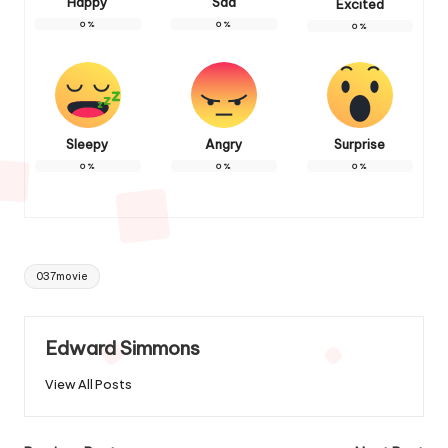
Happy
Sad
Excited
0
%
0
%
0
%
Sleepy
Angry
Surprise
0
%
0
%
0
%
Tags:
037movie
Edward Simmons
View All Posts