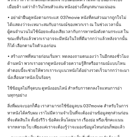
เมื่อยล้า แต่ว่าถ้าวันไหนหัวแล่น หนังอย่างงี้สนุกสนานแน่นอน
• อย่าฝ่าฝืนดูหนังตามกระแส:
037movie
หนังที่คนส่วนมากถูกใจไม่
ได้แสดงว่าจะเหมาะสมกับอารมณ์ของพวกเรา ณ ในช่วงเวลานั้น
ผู้คนจำนวนไม่ใช้น้อยจะต้องเสียเวลากับการหาหนังดังตามกระแส ใน
ขณะที่จริงแล้วพวกเราอาจจะมีหนังในใจที่ดีมากกว่าแล้วหลังจากนั้น
ก็ได้ เลือกตามใจตัวเองก่อน
• สร้างภาพที่หมายก่อนเริ่มหา: ทดลองถามตนเองว่า ในอีกสองชั่วโมง
ด้านหน้า พวกเราอยากดูหนังจบด้วยความรู้สึกหรืออารมณ์แบบไหน
คำตอบนี้จะช่วยให้พวกเราระบุแนวหนังได้อย่างรวดเร็วมากกว่าจะมา
นั่งเลื่อนหาหนังเป็นร้อยๆ
ใช้ข้อมูลไม่กี่จุดบน ดูหนังออนไลน์ สำหรับการตกลงใจแทนการอ่า
นทุกๆอย่าง
สิ่งที่ผมจะบอกก็คือ เราสามารถใช้ข้อมูลบน 037movie สำหรับในการ
หาหนังได้ครับผม เราไม่มีความจำเป็นที่จะต้องอ่านข้อมูลทุกส่วนก่อน
ที่จะตัดสินใจ ทั้งยังรีวิว ข้อคิดเห็นโดยมาก เรื่องย่อ หรือเช็กคะแนน
จากหลายเว็บ เพียงแค่เราจะต้องรู้ว่าจะมองข้อมูลไหนก่อนก็พอแล้ว