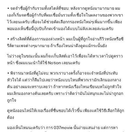
• จดจำชื่อผู้กำกับรวมทั้งสไตล์ที่ชอบ: หลังจากดูหนังมามากมาย ผม
เองก็เริ่มจดชื่อผู้กำกับที่ผมเชื่อมั่นรวมทั้งเชื่อใจในผลงานของพวกเขา
ไว้เลยนะครับ เพื่อจะได้ช่วยคัดเลือกกรองหนังใหม่ๆเพิ่มมากขึ้น เพียง
พอมองเห็นชื่อนี้ปุบปับก็กดเข้ามองได้แบบไม่ลังเลเลยล่ะนะครับ
• สร้างลิสต์ที่ต้องการมองล่วงหน้า: ผมเป็นผู้ที่ถูกใจอ่านรีวิวหนังหรือซี
รีส์ตามเพจต่างๆมากมาย ถ้าเรื่องไหนน่าดึงดูดแม้กระนั้นยัง
ไม่ว่างดูในขณะนั้น ผมก็จะเก็บลิสต์เอาไว้เพื่อจะได้หาเวลาไปดูคราว
หน้า ซึ่งผมแนะนำให้ใช้ Notion เลยนะครับ
• พิจารณาหนังที่ดูไม่จบ: พวกเราบางครั้งก็อาจจะจำหนังที่ประทับ
หัวใจได้ แต่ว่าก็ลืมไปเลยว่าหนังแบบไหนที่พวกเรามักเลิกมองกลาง
คัน อย่างผมจะทราบเลยว่า ถ้าหากหนังเรื่องไหนเขียนบทไม่ถูกหัวใจ
ผมเลิกมองกลางคันเลยครับ เพราะว่าคิดว่ามันไม่สนุกและไม่น่าถูกอก
ถูกใจ
ดูหนังออนไลน์ให้เจอเรื่องที่ชื่นชอบได้เร็วขึ้น เพียงแค่ใช้วิธีเลือกให้ถูก
ต้อง
มองเห็นไหมนะครับว่า การ 037movie นั้นง่ายแสนง่าย แต่การหา