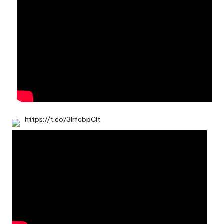
https://t.co/3IrfcbbClt