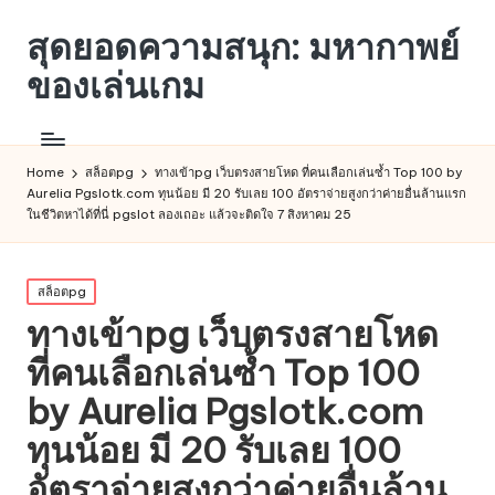
สุดยอดความสนุก: มหากาพย์
ของเล่นเกม
Home
สล็อตpg
ทางเข้าpg เว็บตรงสายโหด ที่คนเลือกเล่นซ้ำ Top 100 by
Aurelia Pgslotk.com ทุนน้อย มี 20 รับเลย 100 อัตราจ่ายสูงกว่าค่ายอื่นล้านแรก
ในชีวิตหาได้ที่นี่ pgslot ลองเถอะ แล้วจะติดใจ 7 สิงหาคม 25
Posted
สล็อตpg
in
ทางเข้าpg เว็บตรงสายโหด
ที่คนเลือกเล่นซ้ำ Top 100
by Aurelia Pgslotk.com
ทุนน้อย มี 20 รับเลย 100
อัตราจ่ายสูงกว่าค่ายอื่นล้าน