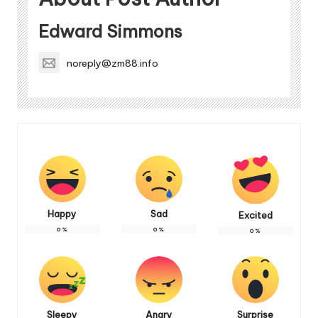
Edward Simmons
noreply@zm88.info
Happy
Sad
Excited
0
%
0
%
0
%
Sleepy
Angry
Surprise