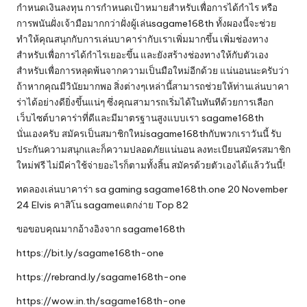
กำหนดเงินลงทุน การกำหนดเป้าหมายสำหรับเพื่อการได้กำไร หรือ
การพนันฝั่งเจ้ามือมากกว่าฝั่งผู้เล่นsagame168th ทั้งผองนี้จะช่วย
ทำให้คุณสนุกกับการเล่นบาคาร่ากับเราเพิ่มมากขึ้น เพิ่มช่องทาง
สำหรับเพื่อการได้กำไรเยอะขึ้น และยังสร้างช่องทางให้กับตัวเอง
สำหรับเพื่อการหลุดพ้นจากความเป็นมือใหม่อีกด้วย แน่นอนนะครับว่า
ถ้าหากคุณมีวินัยมากพอ สิ่งต่างๆเหล่านี้สามารถช่วยให้ท่านเล่นบาคา
ร่าได้อย่างดียิ่งขึ้นแน่ๆ ซึ่งคุณสามารถเริ่มได้ในทันทีด้วยการเลือก
เว็บไซต์บาคาร่าที่ดีและมีมาตรฐานสูงแบบเรา sagame168th
นั่นเองครับ สมัครเป็นสมาชิกใหม่sagame168thกับพวกเราวันนี้ รับ
ประกันความสนุกและก็ความปลอดภัยแน่นอน ลงทะเบียนสมัครสมาชิก
ใหม่ฟรี ไม่มีค่าใช้จ่ายอะไรก็ตามทั้งสิ้น สมัครด้วยตัวเองได้แล้ววันนี้!
ทดลองเล่นบาคาร่า sa gaming sagame168th.one 20 November
24 Elvis คาสิโน sagameแตกง่าย Top 82
ขอขอบคุณมากอ้างอิงจาก
sagame168th
https://bit.ly/sagame168th-one
https://rebrand.ly/sagame168th-one
https://wow.in.th/sagame168th-one