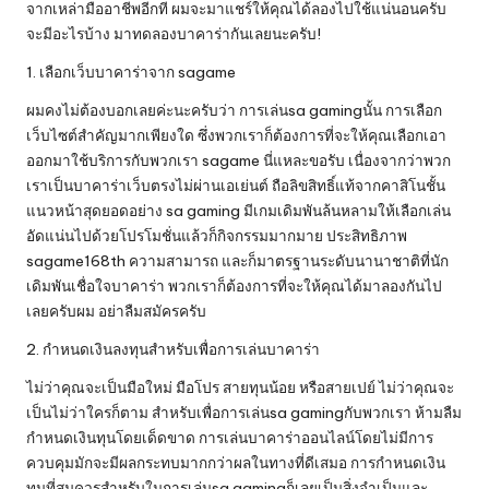
จากเหล่ามืออาชีพอีกที ผมจะมาแชร์ให้คุณได้ลองไปใช้แน่นอนครับ
จะมีอะไรบ้าง มาทดลองบาคาร่ากันเลยนะครับ!
1. เลือกเว็บบาคาร่าจาก sagame
ผมคงไม่ต้องบอกเลยค่ะนะครับว่า การเล่นsa gamingนั้น การเลือก
เว็บไซต์สำคัญมากเพียงใด ซึ่งพวกเราก็ต้องการที่จะให้คุณเลือกเอา
ออกมาใช้บริการกับพวกเรา sagame นี่แหละขอรับ เนื่องจากว่าพวก
เราเป็นบาคาร่าเว็บตรงไม่ผ่านเอเย่นต์ ถือลิขสิทธิ์แท้จากคาสิโนชั้น
แนวหน้าสุดยอดอย่าง sa gaming มีเกมเดิมพันล้นหลามให้เลือกเล่น
อัดแน่นไปด้วยโปรโมชั่นแล้วก็กิจกรรมมากมาย ประสิทธิภาพ
sagame168th
ความสามารถ และก็มาตรฐานระดับนานาชาติที่นัก
เดิมพันเชื่อใจบาคาร่า พวกเราก็ต้องการที่จะให้คุณได้มาลองกันไป
เลยครับผม อย่าลืมสมัครครับ
2. กำหนดเงินลงทุนสำหรับเพื่อการเล่นบาคาร่า
ไม่ว่าคุณจะเป็นมือใหม่ มือโปร สายทุนน้อย หรือสายเปย์ ไม่ว่าคุณจะ
เป็นไม่ว่าใครก็ตาม สำหรับเพื่อการเล่นsa gamingกับพวกเรา ห้ามลืม
กำหนดเงินทุนโดยเด็ดขาด การเล่นบาคาร่าออนไลน์โดยไม่มีการ
ควบคุมมักจะมีผลกระทบมากกว่าผลในทางที่ดีเสมอ การกำหนดเงิน
ทุนที่สมควรสำหรับในการเล่นsa gamingก็เลยเป็นสิ่งจำเป็นและ