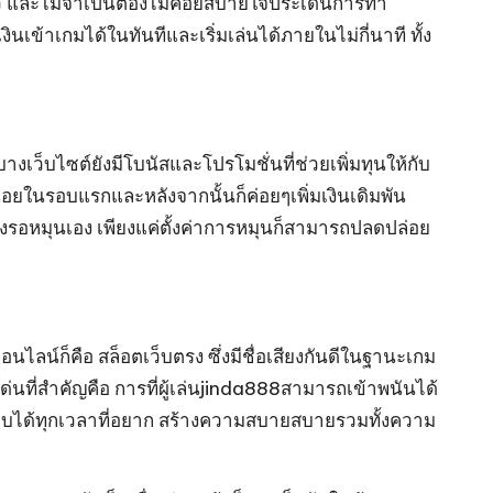
ว และไม่จำเป็นต้องไม่ค่อยสบายใจประเด็นการทำ
ข้าเกมได้ในทันทีและเริ่มเล่นได้ภายในไม่กี่นาที ทั้ง
เว็บไซต์ยังมีโบนัสและโปรโมชั่นที่ช่วยเพิ่มทุนให้กับ
ันน้อยในรอบแรกและหลังจากนั้นก็ค่อยๆเพิ่มเงินเดิมพัน
องรอหมุนเอง เพียงแค่ตั้งค่าการหมุนก็สามารถปลดปล่อย
ไลน์ก็คือ สล็อตเว็บตรง ซึ่งมีชื่อเสียงกันดีในฐานะเกม
ด่นที่สำคัญคือ การที่ผู้เล่นjinda888สามารถเข้าพนันได้
นชอบได้ทุกเวลาที่อยาก สร้างความสบายสบายรวมทั้งความ