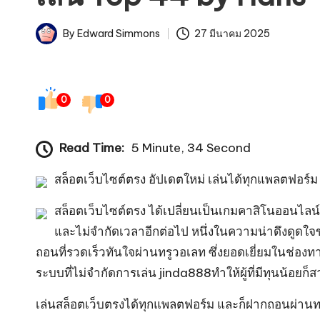
By
Edward Simmons
27 มีนาคม 2025
Posted
by
0
0
Read Time:
5 Minute, 34 Second
สล็อตเว็บไซต์ตรง อัปเดตใหม่ เล่นได้ทุกแพลตฟอร์ม
สล็อตเว็บไซต์ตรง ได้เปลี่ยนเป็นเกมคาสิโนออนไลน
และไม่จำกัดเวลาอีกต่อไป หนึ่งในความน่าดึงดูดใจ
ถอนที่รวดเร็วทันใจผ่านทรูวอเลท ซึ่งยอดเยี่ยมในช่องทาง
ระบบที่ไม่จำกัดการเล่น jinda888ทำให้ผู้ที่มีทุนน้อยก
เล่นสล็อตเว็บตรงได้ทุกแพลตฟอร์ม และก็ฝากถอนผ่านทร