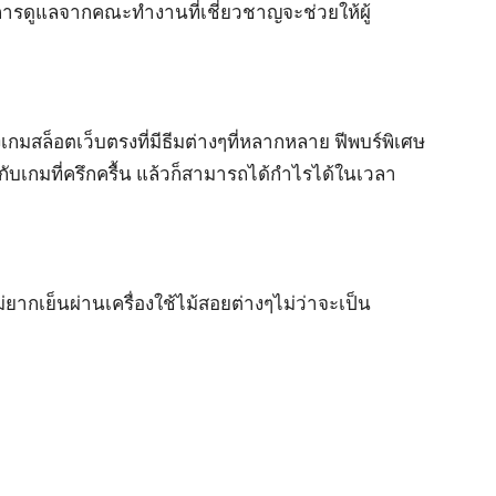
บการดูแลจากคณะทำงานที่เชี่ยวชาญจะช่วยให้ผู้
กมสล็อตเว็บตรงที่มีธีมต่างๆที่หลากหลาย ฟีพบร์พิเศษ
กับเกมที่ครึกครื้น แล้วก็สามารถได้กำไรได้ในเวลา
ยากเย็นผ่านเครื่องใช้ไม้สอยต่างๆไม่ว่าจะเป็น