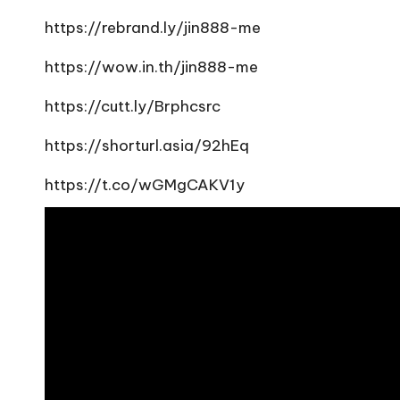
https://rebrand.ly/jin888-me
https://wow.in.th/jin888-me
https://cutt.ly/Brphcsrc
https://shorturl.asia/92hEq
https://t.co/wGMgCAKV1y