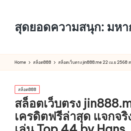
สุดยอดความสนุก: มหา
Home
สล็อต888
สล็อตเว็บตรง jin888.me 22 เม.ย 2568 สล
Posted
สล็อต888
in
สล็อตเว็บตรง jin888.m
เครดิตฟรีล่าสุด แจกจร
เล่น Top 44 by Hans