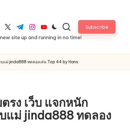
Subscribe
cebook.com
twitter.com
t.me
instagram.com
youtube.com
 new site up and running in no time!
 เว็บแม่ jinda888 ทดลองเล่น Top 44 by Hans
บตรง เว็บ แจกหนัก
ว็บแม่ jinda888 ทดลอง