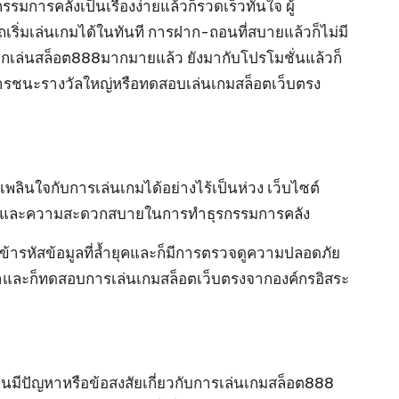
มการคลังเป็นเรื่องง่ายแล้วก็รวดเร็วทันใจ ผู้
ิ่มเล่นเกมได้ในทันที การฝาก-ถอนที่สบายแล้วก็ไม่มี
เลือกเล่นสล็อต888มากมายแล้ว ยังมากับโปรโมชั่นแล้วก็
ในการชนะรางวัลใหญ่หรือทดสอบเล่นเกมสล็อตเว็บตรง
ถเพลินใจกับการเล่นเกมได้อย่างไร้เป็นห่วง เว็บไซต์
มั่นใจและความสะดวกสบายในการทำธุรกรรมการคลัง
เข้ารหัสข้อมูลที่ล้ำยุคและก็มีการตรวจดูความปลอดภัย
วจตราและก็ทดสอบการเล่นเกมสล็อตเว็บตรงจากองค์กรอิสระ
่นมีปัญหาหรือข้อสงสัยเกี่ยวกับการเล่นเกม
สล็อต888