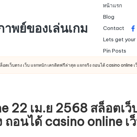
หน้าแรก
Blog
กาพย์ของเล่นเกม
Contact
fa
Lets get your
Pin Posts
็อตเว็บตรง เว็บ แจกหนัก เครดิตฟรีล่าสุด แจกจริง ถอนได้ casino online
e 22 เม.ย 2568 สล็อตเว็
ิง ถอนได้ casino online เ