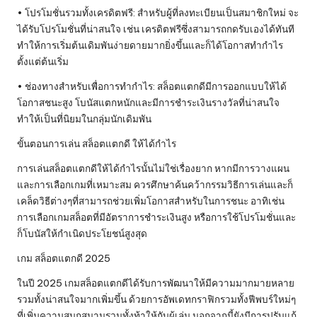
• โปรโมชั่นรวมทั้งเครดิตฟรี: สำหรับผู้ที่ลงทะเบียนเป็นสมาชิกใหม่ จะ
ได้รับโปรโมชั่นที่น่าสนใจ เช่น เครดิตฟรีซึ่งสามารถกดรับเองได้ทันที
ทำให้การเริ่มต้นเดิมพันง่ายดายมากยิ่งขึ้นและก็ได้โอกาสทำกำไร
ตั้งแต่ต้นเริ่ม
• ช่องทางสำหรับเพื่อการทำกำไร: สล็อตแตกดีมีการออกแบบให้ได้
โอกาสชนะสูง โบนัสแตกหนักและมีการชำระเงินรางวัลที่น่าสนใจ
ทำให้เป็นที่นิยมในกลุ่มนักเดิมพัน
ขั้นตอนการเล่น สล็อตแตกดี ให้ได้กำไร
การเล่น
สล็อตแตกดี
ให้ได้กำไรนั้นไม่ใช่เรื่องยาก หากมีการวางแผน
และการเลือกเกมที่เหมาะสม ควรศึกษาค้นคว้ากรรมวิธีการเล่นและก็
เคล็ดวิธีต่างๆที่สามารถช่วยเพิ่มโอกาสสำหรับในการชนะ อาทิเช่น
การเลือกเกมสล็อตที่มีอัตราการชำระเงินสูง หรือการใช้โปรโมชั่นและ
ก็โบนัสให้กำเนิดประโยชน์สูงสุด
เกม สล็อตแตกดี 2025
ในปี 2025 เกมสล็อตแตกดีได้รับการพัฒนาให้มีความมากมายหลาย
รวมทั้งน่าสนใจมากเพิ่มขึ้น ด้วยการอัพเดทกราฟิกรวมทั้งฟีพบร์ใหม่ๆ
ที่เพิ่มความสนุกสนานรวมทั้งท้าให้กับผู้เล่น นอกจากนี้ยังมีการปรับแก้