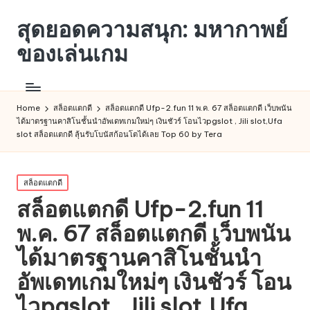
สุดยอดความสนุก: มหากาพย์
ของเล่นเกม
Home
สล็อตแตกดี
สล็อตแตกดี Ufp-2.fun 11 พ.ค. 67 สล็อตแตกดี เว็บพนัน
ได้มาตรฐานคาสิโนชั้นนำอัพเดทเกมใหม่ๆ เงินชัวร์ โอนไวpgslot , Jili slot,Ufa
slot สล็อตแตกดี ลุ้นรับโบนัสก้อนโตได้เลย Top 60 by Tera
Posted
สล็อตแตกดี
in
สล็อตแตกดี Ufp-2.fun 11
พ.ค. 67 สล็อตแตกดี เว็บพนัน
ได้มาตรฐานคาสิโนชั้นนำ
อัพเดทเกมใหม่ๆ เงินชัวร์ โอน
ไวpgslot , Jili slot,Ufa