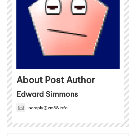
About Post Author
Edward Simmons
noreply@zm88.info