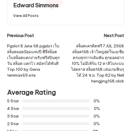
Edward Simmons
View All Posts
Post
Previous Post
Next Post
navigation
Pgslot 8 June 68 pgslot เว็บ
สล็อตเครดิตฟรี 7 JUL 2568
สล็อตยอดนิยมแห่งปี พีจีสล็อต
สล็อต168 เจ้าใหญ่สุดในเอเชีย
เว็บสล็อตแตกง่ายรับฟรีสปินทุก
ครบทุกการเดิมพัน ทุกยอดฝาก
วัน สล็อต แตกไว สมัครได้ทันที
10% ไม่มีเทิร์น 12 คาสิโนระบบ
Top 100 by Gena
ไฮคลาส สล็อต168 เล่นเกมฟินๆ
temmax69.site
ได้ 24 ช.ม. Top 82 by Nell
hengjing168.click
Average Rating
5 Star
0%
4 Star
0%
3 Star
0%
2 Star
0%