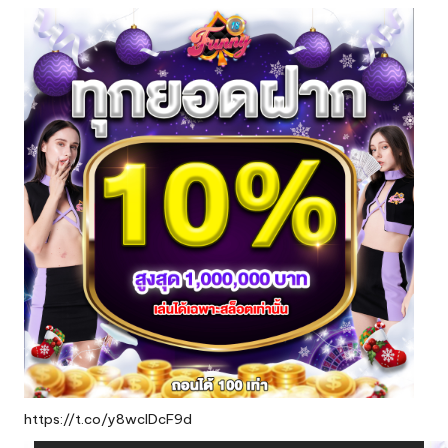
https://t.co/y8wcIDcF9d