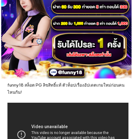
funny18 สล็อต PG ลิขสิทธิ์แท้ ตัวท็อปเรื่องอัปเดตเกมใหม่ก่อนคน
ไหนกัน!