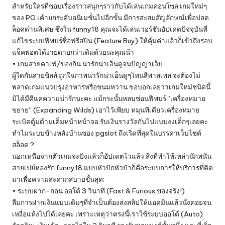
สำหรับใครที่ชอบเรื่องราวสนุกๆราวกับได้เล่นเกมคอนโซล เกมใหม่ๆ
ของ PG เค้ายกระดับอนิเมชั่นไปอีกขั้น มีการสะสมสัญลักษณ์เพื่อปลด
ล็อคด่านพิเศษ ซึ่งใน funny18 คุณจะได้เล่นเวอร์ชั่นอัปเดตปัจจุบันที่
แก้ไขระบบฟีพบร์ซื้อฟรีสปิน (Feature Buy) ให้คุ้มค่าแล้วก็เข้าถึงรอบ
แจ็คพอตได้ง่ายดายกว่าเดิมด้วยนะคุณน้า
• เกมสายคาเฟ่/ของกิน น่ารักน่าเอ็นดูจนปัญญาเจ็บ
ผู้ใดกันสายชิลล์ ถูกใจภาพน่ารักน่าเอ็นดูๆโทนสีพาสเทล จะต้องไม่
พลาดเกมแนวปรุงอาหารหรือขนมหวาน ขอบอกเลยว่าเกมใหม่ชนิดนี้
มิได้มีดีแค่ความน่ารักนะคะ แม้กระนั้นหลบซ่อนฟีพบร์ “เครื่องหมาย
ขยาย” (Expanding Wilds) เอาไว้เพียบ หมุนทีเดียวเครื่องหมาย
ระเบิดตู้มต้ามเต็มหน้าหน้าจอ รับเงินรางวัลกันไปแบบงงเต็กๆเลยคะ
ทำไมระบบข้างหลังบ้านของ pgslot ถึงเริ่ดที่สุดในบรรดาเว็บไซต์
สล็อต ?
นอกเหนือจากตัวเกมจะปังแล้วก็อัปเดตไวแล้ว สิ่งที่ทำให้เหล่านักพนัน
สายเปย์หลงรัก funny18 แบบหัวปักหัวปำก็คือระบบการให้บริการที่คิด
มาเพื่อความสะดวกสบายขั้นสุด:
• ระบบฝาก-ถอน ออโต้ 3 วินาที (Fast & Furious ของจริง!)
ลืมการฝากเงินแบบเดิมๆที่จำเป็นต้องส่งสลิปให้แอดมินแล้วนั่งคอยจน
เหงื่อแห้งไปได้เลยคะ เพราะเหตุว่าตรงนี้เราใช้ระบบออโต้ (Auto)