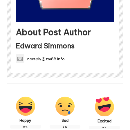
About Post Author
Edward Simmons
noreply@zm88.info
Happy
Sad
Excited
0
%
0
%
0
%