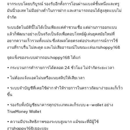
จากระบบโดยบริบูรณ์ รองรับอีกทั้งการโอนผ่านแบงค์ชั้นหนึ่งและทรู
มันนี่วอเลท ไม่มีอย่างต่ำในการฝาก และสามารถถอนได้สูงสุดแบบไม่
จำกัด
ระบบอัตโนมัตินี้ไม่ได้เป็นเพียงแค่คำชวนเชื่อ แต่ผ่านการออกแบบ
แล้วก็พัฒนาอย่างเป็นจริงเป็นจังเพื่อตอบโจทย์ผู้เล่นยุคสมัยใหม่ที่
อยากความเร็วรวมทั้งแม่น ซึ่งส่งผลโดยตรงต่อประสบการณ์การใช้
งานที่ราบรื่น ไม่สะดุด และไม่เสียอารมณ์ในขณะเล่นเกมhappy168
จุดแข็งของระบบฝากถอน happy168 ได้แก่
• กระบวนการทำรายการได้ตลอด 24 ชั่วโมง ไม่จำกัดระยะเวลา
• ไม่ต้องแจ้งแอดไม่นหรือแนบสลิปให้เสียเวลา
• ระบบจำบัญชีที่เคยใช้ฝาก ทำให้รายการในคราวถัดมาง่ายและก็เร็ว
ขึ้น
• รองรับทั้งบัญชีธนาคารทุกประเภทและก็ระบบ e-wallet อย่าง
TrueMoney Wallet
• ความมีประสิทธิภาพของระบบสูงมาก แม้ขณะที่มีผู้ใช้
งานhappy168เยอะแยะ