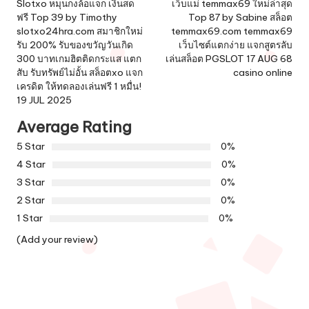
navigation
Slotxo หมุนกงล้อแจก เงินสด
เว็บแม่ temmax69 ใหม่ล่าสุด
ฟรี Top 39 by Timothy
Top 87 by Sabine สล็อต
slotxo24hra.com สมาชิกใหม่
temmax69.com temmax69
รับ 200% รับของขวัญวันเกิด
เว็บไซต์แตกง่าย แจกสูตรลับ
300 บาทเกมฮิตติดกระแส แตก
เล่นสล็อต PGSLOT 17 AUG 68
สับ รับทรัพย์ไม่อั้น สล็อตxo แจก
casino online
เครดิต ให้ทดลองเล่นฟรี 1 หมื่น!
19 JUL 2025
Average Rating
5 Star
0%
4 Star
0%
3 Star
0%
2 Star
0%
1 Star
0%
(Add your review)