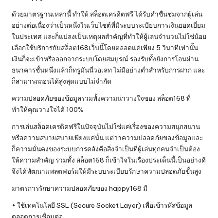
ด้วยมาตรฐานเหล่านี้ ทำให้ สล็อตเครดิตฟรี ได้รับคำชื่นชมจากผู้เล่น
อย่างต่อเนื่องว่าเป็นหนึ่งในเว็บไซต์ที่มีระบบระเบียบการเงินยอดเยี่ยม
ในประเทศ และก็แปลงเป็นเหตุผลสำคัญที่ทำให้ผู้เล่นจำนวนไม่ใช่น้อย
เลือกใช้บริการกับ
สล็อต168
เว็บนี้โดยตลอดแค่เพียง 5 วินาทีเท่านั้น
เงินก็จะเข้าหรือออกจากระบบโดยสมบูรณ์ รองรับทั้งยังการโอนผ่าน
ธนาคารชั้นหนึ่งแล้วก็ทรูมันนี่วอเลท ไม่มีอย่างต่ำสำหรับการฝาก และ
ก็สามารถถอนได้สูงสุดแบบไม่จำกัด
ความปลอดภัยของข้อมูลรวมทั้งความน่าวางใจของ สล็อต168 ที่
ทำให้คุณวางใจได้ 100%
การเล่นสล็อตเครดิตฟรีในปัจจุบันไม่ใช่แค่เรื่องของความสนุกสนาน
หรือความสบายสบายเพียงแค่นั้น แต่ว่าความปลอดภัยของข้อมูลและ
ก็ความมั่นคงของระบบการคลังคือสิ่งจำเป็นที่ผู้เล่นทุกคนจำเป็นต้อง
ให้ความสำคัญ รวมทั้ง สล็อต168 ก็เข้าใจในเรื่องประเด็นนี้เป็นอย่างดี
จึงได้พัฒนาแพลตฟอร์มให้มีระบบระเบียบรักษาความปลอดภัยขั้นสูง
มาตรการรักษาความปลอดภัยของ happy168 มี
• ใช้เทคโนโลยี SSL (Secure Socket Layer) เพื่อเข้ารหัสข้อมูล
ตลอดการเชื่อมต่อ