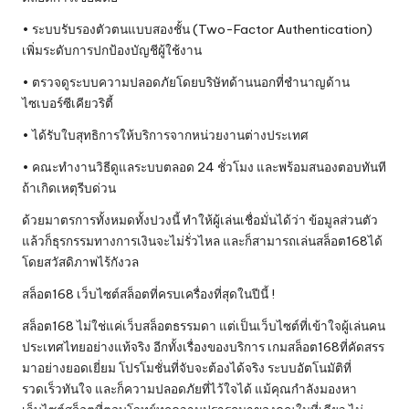
• ระบบรับรองตัวตนแบบสองชั้น (Two-Factor Authentication)
เพิ่มระดับการปกป้องบัญชีผู้ใช้งาน
• ตรวจดูระบบความปลอดภัยโดยบริษัทด้านนอกที่ชำนาญด้าน
ไซเบอร์ซีเคียวริตี้
• ได้รับใบสุทธิการให้บริการจากหน่วยงานต่างประเทศ
• คณะทำงานวิธีดูแลระบบตลอด 24 ชั่วโมง และพร้อมสนองตอบทันที
ถ้าเกิดเหตุรีบด่วน
ด้วยมาตรการทั้งหมดทั้งปวงนี้ ทำให้ผู้เล่นเชื่อมั่นได้ว่า ข้อมูลส่วนตัว
แล้วก็ธุรกรรมทางการเงินจะไม่รั่วไหล และก็สามารถเล่นสล็อต168ได้
โดยสวัสดิภาพไร้กังวล
สล็อต168 เว็บไซต์สล็อตที่ครบเครื่องที่สุดในปีนี้ !
สล็อต168 ไม่ใช่แค่เว็บสล็อตธรรมดา แต่เป็นเว็บไซต์ที่เข้าใจผู้เล่นคน
ประเทศไทยอย่างแท้จริง อีกทั้งเรื่องของบริการ เกมสล็อต168ที่คัดสรร
มาอย่างยอดเยี่ยม โปรโมชั่นที่จับจะต้องได้จริง ระบบอัตโนมัติที่
รวดเร็วทันใจ และก็ความปลอดภัยที่ไว้ใจได้ แม้คุณกำลังมองหา