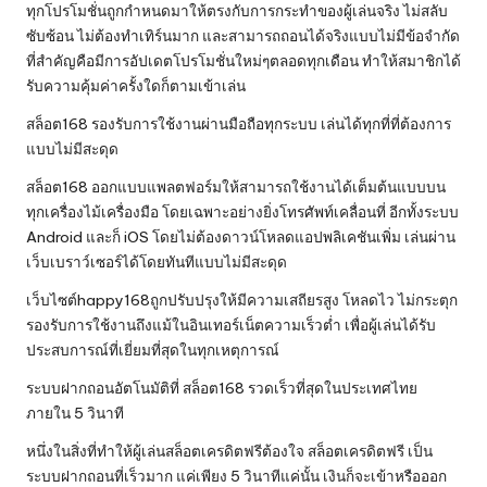
ทุกโปรโมชั่นถูกกำหนดมาให้ตรงกับการกระทำของผู้เล่นจริง ไม่สลับ
ซับซ้อน ไม่ต้องทำเทิร์นมาก และสามารถถอนได้จริงแบบไม่มีข้อจำกัด
ที่สำคัญคือมีการอัปเดตโปรโมชั่นใหม่ๆตลอดทุกเดือน ทำให้สมาชิกได้
รับความคุ้มค่าครั้งใดก็ตามเข้าเล่น
สล็อต168 รองรับการใช้งานผ่านมือถือทุกระบบ เล่นได้ทุกที่ที่ต้องการ
แบบไม่มีสะดุด
สล็อต168 ออกแบบแพลตฟอร์มให้สามารถใช้งานได้เต็มต้นแบบบน
ทุกเครื่องไม้เครื่องมือ โดยเฉพาะอย่างยิ่งโทรศัพท์เคลื่อนที่ อีกทั้งระบบ
Android และก็ iOS โดยไม่ต้องดาวน์โหลดแอปพลิเคชันเพิ่ม เล่นผ่าน
เว็บเบราว์เซอร์ได้โดยทันทีแบบไม่มีสะดุด
เว็บไซต์happy168ถูกปรับปรุงให้มีความเสถียรสูง โหลดไว ไม่กระตุก
รองรับการใช้งานถึงแม้ในอินเทอร์เน็ตความเร็วต่ำ เพื่อผู้เล่นได้รับ
ประสบการณ์ที่เยี่ยมที่สุดในทุกเหตุการณ์
ระบบฝากถอนอัตโนมัติที่ สล็อต168 รวดเร็วที่สุดในประเทศไทย
ภายใน 5 วินาที
หนึ่งในสิ่งที่ทำให้ผู้เล่นสล็อตเครดิตฟรีต้องใจ สล็อตเครดิตฟรี เป็น
ระบบฝากถอนที่เร็วมาก แค่เพียง 5 วินาทีแค่นั้น เงินก็จะเข้าหรือออก