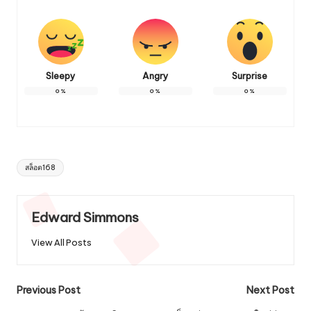
Sleepy
Angry
Surprise
0
%
0
%
0
%
Tags:
สล็อต168
Edward Simmons
View All Posts
Post
Previous Post
Next Post