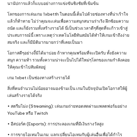
นานัปการแล้วก็แบบอย่างการแข่งขันชิงชัยที่เข้มข้น
โลกของการเล่นเกม 1xbetth ในตอนนี้เต็มไปด้วยช่องทางที่น่าเร้าใจ
แล้วก็ท้าทาย ไม่ว่าคุณจะเล่นเพื่อความสนุกสนานร่าเริง ฝึกซ้อมความ
ถนัด และก็ยังรวมทั้งสร้างรายได้ นี่เป็นช่วงเวลาดีๆที่สุดที่จะก้าวเข้าสู่
ประสบการณ์นี้ เพราะเหตุว่าเทคโนโลยีทันสมัยได้ทำให้เกมเข้าถึงง่าย
สมจริง และก็มีมิติมากมายกว่าที่เคยเป็นมา
โอกาสดีๆอย่างงี้มิได้มาบ่อย ถ้าหากคุณพร้อมที่จะเปิดรับ ทั้งยังความ
สนุก ความท้า รวมทั้งความน่าจะเป็นไปได้ใหม่ๆโลกของเกมกำลังคอย
ให้คุณเข้าไปสัมผัสอยู่
เกม 1xbet เป็นช่องทางสร้างรายได้
สิ่งที่คนจำนวนไม่น้อยอาจมองข้ามเป็น เกมในปัจจุบันเปิดโอกาสให้ผู้
เล่นสร้างรายได้จริง
• สตรีมไม่ง (Streaming): เล่นเกมถ่ายทอดสดผ่านแพลตฟอร์มอย่าง
YouTube หรือ Twitch
• อีสปอร์ต (Esports): การประลองเกมที่มีเงินรางวัลสูง
• การขายไอเทมในเกม: แลกเปลี่ยนไอเทมกับผู้เล่นอื่นเพื่อได้กำไร