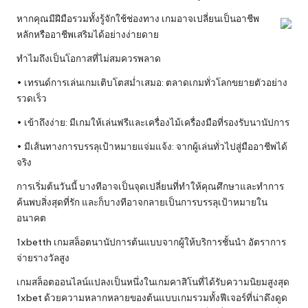
หากคุณมีฝีมือรวมทั้งรู้จักใช้ช่องทาง เกมอาจเปลี่ยนเป็นอาชีพ
หลักหรืออาชีพเสริมได้อย่างง่ายดาย
ทำไมถึงเป็นโอกาสที่ไม่สมควรพลาด
• เทรนด์การเล่นเกมเติบโตสม่ำเสมอ: ตลาดเกมทั่วโลกขยายตัวอย่าง
รวดเร็ว
• เข้าถึงง่าย: มีเกมให้เล่นฟรีและเครื่องไม้เครื่องมือที่รองรับนานัปการ
• มีเส้นทางการบรรลุเป้าหมายแจ่มแจ้ง: จากผู้เล่นทั่วไปสู่มืออาชีพได้
จริง
การเริ่มต้นวันนี้ บางทีอาจเป็นจุดเปลี่ยนที่ทำให้คุณศึกษาและทำการ
ค้นพบสิ่งสุดที่รัก และก็บางทีอาจกลายเป็นการบรรลุเป้าหมายใน
อนาคต
1xbetth เกมสล็อตนานัปการต้นแบบจากผู้ให้บริการชั้นนำ อัตราการ
จ่ายรางวัลสูง
เกมสล็อตออนไลน์แปลงเป็นหนึ่งในเกมคาสิโนที่ได้รับความนิยมสูงสุด
1xbet ด้วยความหลากหลายของต้นแบบเกมรวมทั้งฟีเจอร์ที่น่าดึงดูด