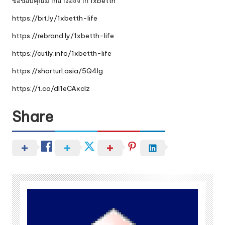
ขอขอบคุณมากอ้างอิงจาก
1xbetth
https://bit.ly/1xbetth-life
https://rebrand.ly/1xbetth-life
https://cutly.info/1xbetth-life
https://shorturl.asia/5Q4lg
https://t.co/dl1eCAxcIz
Share