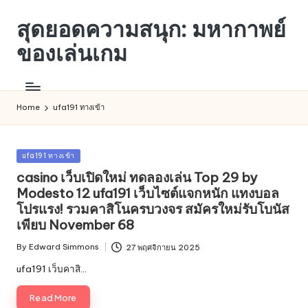
สุดยอดความสนุก: มหากาพย์
ของเล่นเกม
Home
ufa191 ทางเข้า
Posted
ufa191 ทางเข้า
in
casino เว็บเปิดใหม่ ทดลองเล่น Top 29 by
Modesto 12 ufa191 เว็บไซต์แจกหนัก แทงบอล
โปรแรง! รวมคาสิโนครบวงจร สมัครใหม่รับโบนัส
เพียบ November 68
By
Edward Simmons
27 พฤศจิกายน 2025
Posted
by
ufa191 เว็บคาสิ…
Read More