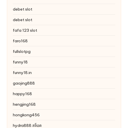
debet slot
debet slot
fafa 123 slot
faro168
fullslotpg
funny18
funny18.in
gaojing888
happy168
hengjing168
hongkong456
hydra888 สล็อต