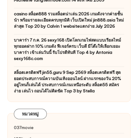
casino สล็อต888 รวมสล็อตน่าเล่น 2026 เกมดังจากค่ายชั้น
นำ พร้อมรายละเอียดครบทุกมิติ เว็บเปิดใหม่ jin888.asia ใหม่
ล่าสุด Top 20 by Calvin 1 websiteแตกง่าย July 2026
บาคาร่า 7 ก.ค. 26 sexy168 เปิดโลกเกมไพ่สดแบบเรียลไทม์
ทุกยอดฝาก 10% เกมดัง ฟีเจอร์ครบ เว็บดี มีโต๊ะให้เลือกเยอะ
บาคาร่า เข้าเล่นวันนี้ รับโปรดีทันที Top 4 by Antonia
sexy168c.com
สล็อตเครดิตฟรี jin55.guru 9 Sep 2569 สล็อตเครดิตฟรี สุด
ยอดประสบการณ์ความบันเทิงออนไลน์ ฝากแรกของวัน 20%
อยู่ไหนก็เล่นได้ ประสบการณ์เกมเหนือระดับ สล็อต55 สมัคร
ง่าย เล่นไว ถอนได้ไม่ติดขัด Top 3 by Stella
หมวดหมู่
037movie