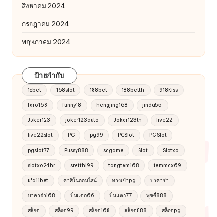
สิงหาคม 2024
กรกฎาคม 2024
พฤษภาคม 2024
ป้ายกำกับ
1xbet
168slot
188bet
188betth
918Kiss
faro168
funny18
hengjing168
jinda55
Joker123
joker123auto
Joker123th
live22
live22slot
PG
pg99
PGSlot
PG Slot
pgslot77
Pussy888
sagame
Slot
Slotxo
slotxo24hr
sretthi99
tangtem168
temmax69
ufa11bet
คาสิโนออนไลน์
ทางเข้าpg
บาคาร่า
บาคาร่า168
ปั่นแตก66
ปั่นแตก77
พุซซี่888
สล็อต
สล็อต99
สล็อต168
สล็อต888
สล็อตpg