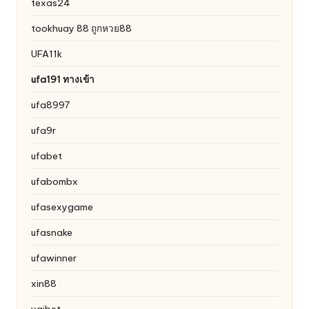
texas24
tookhuay 88 ถูกหวย88
UFA11k
ufa191 ทางเข้า
ufa8997
ufa9r
ufabet
ufabombx
ufasexygame
ufasnake
ufawinner
xin88
yaibet