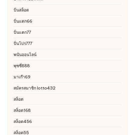
ปั่นสล็อต
ปั่นแตก66
ปั่นแตก77
ปั่นโปร777
พนันออนไลน์
พุซซี่888
มาเก๊า69
สมัครสมาชิก lotto432
สล็อต
สล็อต168
สล็อต456
สล็อต55