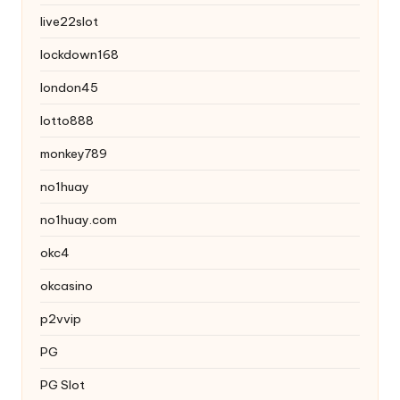
live22slot
lockdown168
london45
lotto888
monkey789
no1huay
no1huay.com
okc4
okcasino
p2vvip
PG
PG Slot