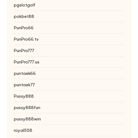
pgslotgolf
pokbet88
PunPro66
PunPro66.tv
PunPro777
PunPro777.us
puntaek66
puntaek77
Pussy888
pussy888fun
pussy888win
royal558