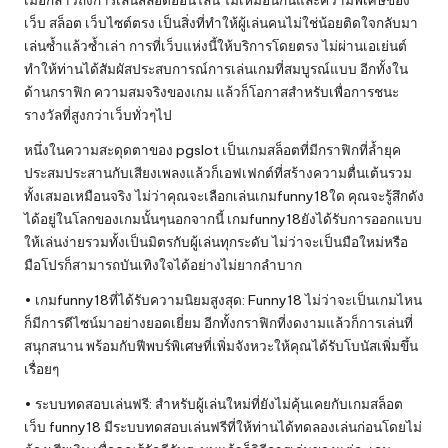
เมื่อกล่าวถึงการเล่นสล็อตออนไลน์ ไม่เหมือนกันและความพิเศษของ
เว็บ สล็อต เว็บไซต์ตรง เป็นสิ่งที่ทำให้ผู้เล่นคนไม่ใช่น้อยติดใจกลับมา
เล่นซ้ำแล้วซ้ำเล่า การที่เว็บแห่งนี้ให้บริการโดยตรง ไม่ผ่านเอเย่นต์
ทำให้ท่านได้สัมผัสประสบการณ์การเล่นเกมที่สมบูรณ์แบบ อีกทั้งใน
ด้านกราฟิก ความสมจริงของเกม แล้วก็โอกาสสำหรับเพื่อการชนะ
รางวัลที่สูงกว่าเว็บทั่วๆไป
หนึ่งในความสะดุดตาของ pgslot เป็นเกมสล็อตที่มีกราฟิกที่ล้ำยุค
ประสมประสานกับเสียงเพลงแล้วก็เอฟเฟกต์ที่สร้างความตื่นเต้นรวม
ทั้งเสมอเหมือนจริง ไม่ว่าคุณจะเลือกเล่นเกมfunny18ใด คุณจะรู้สึกดัง
ได้อยู่ในโลกของเกมนั้นๆนอกจากนี้ เกมfunny18ยังได้รับการออกแบบ
ให้เล่นง่ายรวมทั้งเป็นมิตรกับผู้เล่นทุกระดับ ไม่ว่าจะเป็นมือใหม่หรือ
มือโปรก็สามารถบันเทิงใจได้อย่างไม่ยากลำบาก
• เกมfunny18ที่ได้รับความนิยมสูงสุด:
Funny18
ไม่ว่าจะเป็นเกมไหน
ก็มีการดีไซน์มาอย่างยอดเยี่ยม อีกทั้งกราฟิกที่งดงามแล้วก็การเล่นที่
สนุกสนาน พร้อมกับฟีพบร์พิเศษที่เพิ่มจังหวะให้คุณได้รับโบนัสเพิ่มขึ้น
เรื่อยๆ
• ระบบทดสอบเล่นฟรี: สำหรับผู้เล่นใหม่ที่ยังไม่คุ้นเคยกับเกมสล็อต
เว็บ funny18 มีระบบทดสอบเล่นฟรีที่ให้ท่านได้ทดลองเล่นก่อนโดยไม่