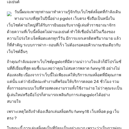
เอเย่นต์
วันนี้ผมจะพาทุกท่านมาทำความรู้จักกับเว็บไซต์
สล็อต
ที่กำลังเดิน
ทางมาแรงที่สุดในปีนี้อย่าง pgslot เว็บตรง ซึ่งถือเป็นหนึ่งใน
เว็บไซต์ค่ายใหญ่ที่ได้รับการยินยอมรับจากผู้เล่นทั่วราชอาณาจักร
ด้วยความที่เว็บนี้สล็อตไม่ผ่านเอเย่นต์ ทำให้เชื่อมั่นได้ในเรื่องของ
ความโปร่งใส แจ็คพ็อตแตกทุกวี่วัน มีการแจกเครดิตฟรีมากมาย แล้ว
ก็ที่สำคัญ ระบบการฝาก-ถอนที่เร็ว ไม่ต้องรอคอยคิวนานเช่นเดียวกับ
เว็บไซต์อื่นๆ
ถ้าคุณกำลังมองหาเว็บไซต์pgslotที่มีความน่าวางใจแล้วก็มีโปรโมชั่
นที่ดีเยี่ยมที่สุด ผมชี้แนะเลยว่าคุณไม่สมควรพลาด funny18 อย่างไม่
ต้องสงสัย เนื่องจากว่าเว็บนี้ไม่เพียงแค่ให้บริการเกมสล็อตที่มีคุณภาพ
แค่นั้น แต่ว่ายังมีคณะทำงานที่พร้อมให้บริการตลอด 24 ชั่วโมง รวม
ทั้งการออกแบบเว็บที่สวยสดงดงามรวมทั้งใช้งานง่าย ไม่ว่าคุณจะเป็น
ผู้เล่นใหม่หรือมือโปรก็สามารถเพลินกับการเล่นpgslotได้อย่าง
สบายใจ
เพราะเหตุใดถึงจำต้องเลือกเล่นสล็อตกับ funny18 เว็บสล็อต pg เว็บ
ตรง ?
ในขณะนี้ การเล่นสล็อตเป็นที่นิยมเป็นอย่างมาก เพราะว่าเป็นการผ่อน