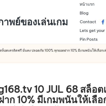
หน้าแรก
Blog
กาพย์ของเล่นเกม
Contact
fa
Lets get your
Pin Posts
สล็อตเครดิตฟรี มั่นคง ปลอดภัย 100% ทุกยอดฝาก 10% มีเกมพนันให้เลือกเล
168.tv 10 JUL 68 สล็อตเค
าก 10% มีเกมพนันให้เลือก