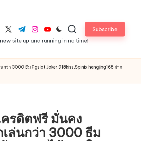
Subscribe
cebook.com
twitter.com
t.me
instagram.com
youtube.com
 new site up and running in no time!
่นกว่า 3000 ธีม Pgslot,Joker,918kiss,Spinix hengjing168 ฝาก
รดิตฟรี มั่นคง
เล่นกว่า 3000 ธีม