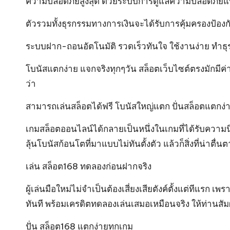
ความปลอดภัยสูงสุด ด้วยระบบการดูแลความปลอดภัยแบบเข้
ตัวรวมทั้งธุรกรรมทางการเงินจะได้รับการคุ้มครองป้องกั
ระบบฝาก-ถอนอัตโนมัติ รวดเร็วทันใจ ใช้งานง่าย ทำธุร
โบนัสแตกง่าย แจกจริงทุกๆวัน สล็อตเว็บไซต์ตรงมักมีค่า
ว่า
สามารถเล่นสล็อตได้ฟรี โบนัสใหญ่แตก ปั่นสล็อตแตกง่า
เกมสล็อตออนไลน์ได้กลายเป็นหนึ่งในเกมที่ได้รับควา
ลุ้นโบนัสก้อนโตที่มาแบบไม่ทันตั้งตัว แล้วก็สิ่งที่น่าต
เล่น สล็อต168 ทดลองก่อนฝากจริง
ผู้เล่นมือใหม่ไม่จำเป็นต้องเสี่ยงเสียตังค์ตั้งแต่ทีแร
ทันที พร้อมเครดิตทดลองเล่นเสมอเหมือนจริง ให้ท่านสั
ปั่น สล็อต168 แตกง่ายทุกเกม