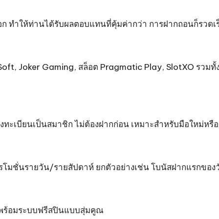
ก ทำให้ท่านได้รับผลตอบแทนที่คุ้มค่ากว่า การฝากถอนก็รวดเร็
 Soft, Joker Gaming,
สล็อต
Pragmatic Play, SlotXO รวมทั้งอื่
งทะเบียนเป็นสมาชิก ไม่ต้องฝากก่อน เหมาะสำหรับมือใหม่หรื
รโมชั่นรายวัน/รายสัปดาห์ ยกตัวอย่างเช่น โบนัสฝากแรกของวั
าพร้อมระบบฟรีสปินแบบสุ่มคูณ