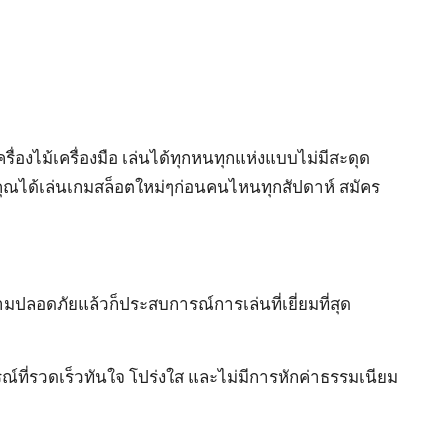
่องไม้เครื่องมือ เล่นได้ทุกหนทุกแห่งแบบไม่มีสะดุด
้คุณได้เล่นเกมสล็อตใหม่ๆก่อนคนไหนทุกสัปดาห์ สมัคร
ามปลอดภัยแล้วก็ประสบการณ์การเล่นที่เยี่ยมที่สุด
รณ์ที่รวดเร็วทันใจ โปร่งใส และไม่มีการหักค่าธรรมเนียม