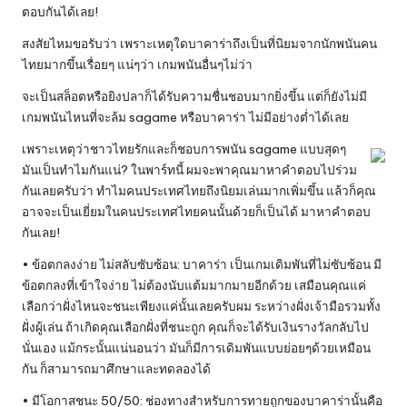
ตอบกันได้เลย!
สงสัยไหมขอรับว่า เพราะเหตุใดบาคาร่าถึงเป็นที่นิยมจากนักพนันคน
ไทยมากขึ้นเรื่อยๆ แน่ๆว่า เกมพนันอื่นๆไม่ว่า
จะเป็นสล็อตหรือยิงปลาก็ได้รับความชื่นชอบมากยิ่งขึ้น แต่ก็ยังไม่มี
เกมพนันไหนที่จะล้ม sagame หรือบาคาร่า ไม่มีอย่างต่ำได้เลย
เพราะเหตุว่าชาวไทยรักและก็ชอบการพนัน sagame แบบสุดๆ
มันเป็นทำไมกันแน่? ในพาร์ทนี้ ผมจะพาคุณมาหาคำตอบไปร่วม
กันเลยครับว่า ทำไมคนประเทศไทยถึงนิยมเล่นมากเพิ่มขึ้น แล้วก็คุณ
อาจจะเป็นเยี่ยมในคนประเทศไทยคนนั้นด้วยก็เป็นได้ มาหาคำตอบ
กันเลย!
• ข้อตกลงง่าย ไม่สลับซับซ้อน: บาคาร่า เป็นเกมเดิมพันที่ไม่ซับซ้อน มี
ข้อตกลงที่เข้าใจง่าย ไม่ต้องนับแต้มมากมายอีกด้วย เสมือนคุณแค่
เลือกว่าฝั่งไหนจะชนะเพียงแค่นั้นเลยครับผม ระหว่างฝั่งเจ้ามือรวมทั้ง
ฝั่งผู้เล่น ถ้าเกิดคุณเลือกฝั่งที่ชนะถูก คุณก็จะได้รับเงินรางวัลกลับไป
นั่นเอง แม้กระนั้นแน่นอนว่า มันก็มีการเดิมพันแบบย่อยๆด้วยเหมือน
กัน ก็สามารถมาศึกษาและทดลองได้
• มีโอกาสชนะ 50/50: ช่องทางสำหรับการทายถูกของบาคาร่านั้นคือ