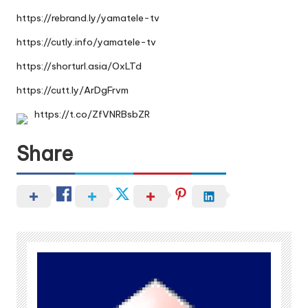
https://rebrand.ly/yamatele-tv
https://cutly.info/yamatele-tv
https://shorturl.asia/OxLTd
https://cutt.ly/ArDgFrvm
https://t.co/ZfVNRBsbZR
Share