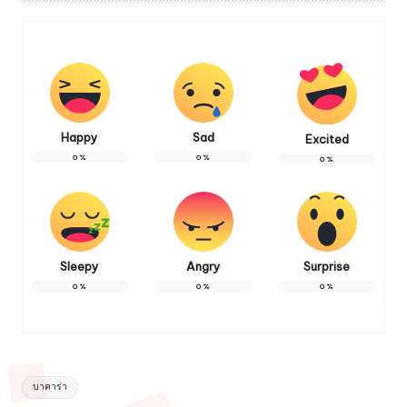
Happy
Sad
Excited
0
%
0
%
0
%
Sleepy
Angry
Surprise
0
%
0
%
0
%
Tags:
บาคาร่า