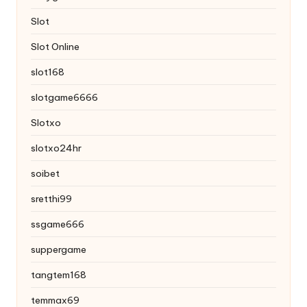
Slot
Slot Online
slot168
slotgame6666
Slotxo
slotxo24hr
soibet
sretthi99
ssgame666
suppergame
tangtem168
temmax69