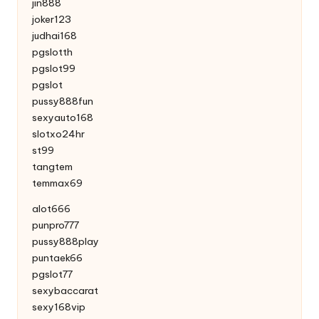
jin888
joker123
judhai168
pgslotth
pgslot99
pgslot
pussy888fun
sexyauto168
slotxo24hr
st99
tangtem
temmax69
alot666
punpro777
pussy888play
puntaek66
pgslot77
sexybaccarat
sexy168vip