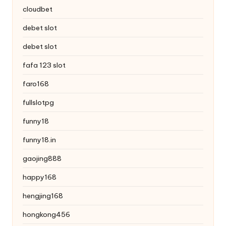
cloudbet
debet slot
debet slot
fafa 123 slot
faro168
fullslotpg
funny18
funny18.in
gaojing888
happy168
hengjing168
hongkong456