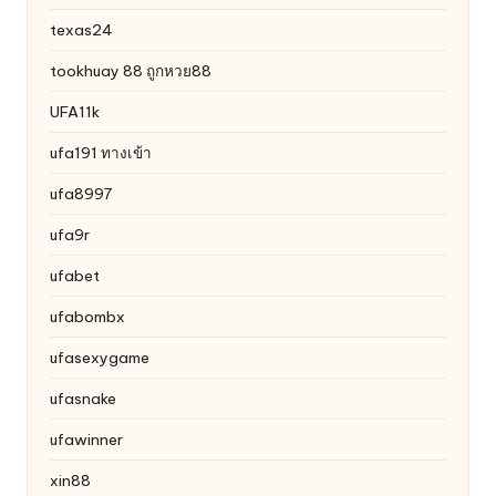
texas24
tookhuay 88 ถูกหวย88
UFA11k
ufa191 ทางเข้า
ufa8997
ufa9r
ufabet
ufabombx
ufasexygame
ufasnake
ufawinner
xin88