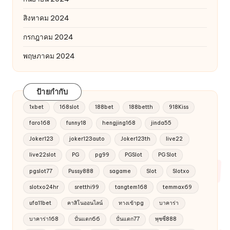
สิงหาคม 2024
กรกฎาคม 2024
พฤษภาคม 2024
ป้ายกำกับ
1xbet
168slot
188bet
188betth
918Kiss
faro168
funny18
hengjing168
jinda55
Joker123
joker123auto
Joker123th
live22
live22slot
PG
pg99
PGSlot
PG Slot
pgslot77
Pussy888
sagame
Slot
Slotxo
slotxo24hr
sretthi99
tangtem168
temmax69
ufa11bet
คาสิโนออนไลน์
ทางเข้าpg
บาคาร่า
บาคาร่า168
ปั่นแตก66
ปั่นแตก77
พุซซี่888