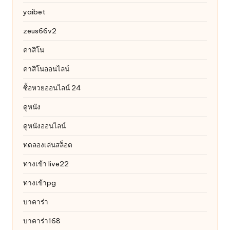
yaibet
zeus66v2
คาสิโน
คาสิโนออนไลน์
ซื้อหวยออนไลน์ 24
ดูหนัง
ดูหนังออนไลน์
ทดลองเล่นสล็อต
ทางเข้า live22
ทางเข้าpg
บาคาร่า
บาคาร่า168