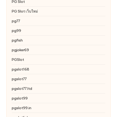
PG Slot
PG Slot เว็บใหม่
pg77
pg99
pgfish
pgjoker69
PGSlot
pgslot168
pgslot77
pgslot77.ltd
pgslot99
pgslot99.in