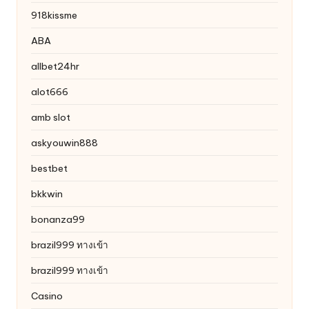
918kissme
ABA
allbet24hr
alot666
amb slot
askyouwin888
bestbet
bkkwin
bonanza99
brazil999 ทางเข้า
brazil999 ทางเข้า
Casino