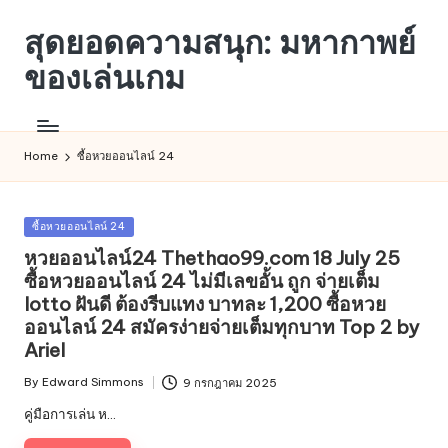
สุดยอดความสนุก: มหากาพย์
ของเล่นเกม
Home
ซื้อหวยออนไลน์ 24
Posted
ซื้อหวยออนไลน์ 24
in
หวยออนไลน์24 Thethao99.com 18 July 25
ซื้อหวยออนไลน์ 24 ไม่มีเลขอั้น ถูก จ่ายเต็ม
lotto ฝันดี ต้องรีบแทง บาทละ 1,200 ซื้อหวย
ออนไลน์ 24 สมัครง่ายจ่ายเต็มทุกบาท Top 2 by
Ariel
By
Edward Simmons
9 กรกฎาคม 2025
Posted
by
คู่มือการเล่น ห…