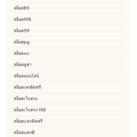
สล็อต89
สล็อต918
สล็อต99
สล็อตpg
สล็อตxo
สล็อตยูฟ่า
สล็อตออนไลน์
สล็อตเครดิตฟรี
สล็อตเว็บตรง
สล็อตเว็บตรง 168
สล็อตเเครดิตฟรี
สล็อตแตกดี