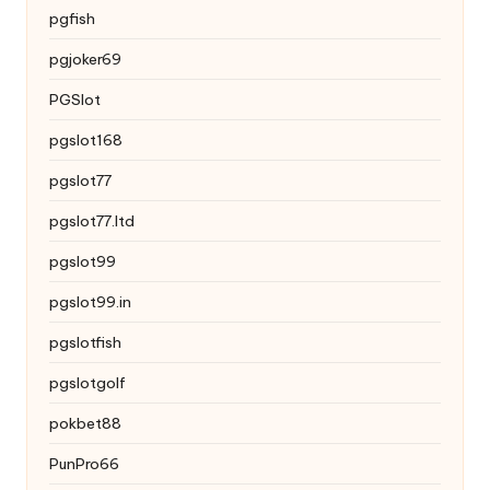
pgfish
pgjoker69
PGSlot
pgslot168
pgslot77
pgslot77.ltd
pgslot99
pgslot99.in
pgslotfish
pgslotgolf
pokbet88
PunPro66