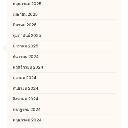
พฤษภาคม 2025
เมษายน 2025
มีนาคม 2025
กุมภาพันธ์ 2025
มกราคม 2025
ธันวาคม 2024
พฤศจิกายน 2024
ตุลาคม 2024
กันยายน 2024
สิงหาคม 2024
กรกฎาคม 2024
พฤษภาคม 2024