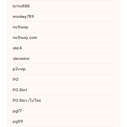
lotto888
monkey789
no1huay
no1huay.com
okc4
okcasino
p2vvip
PG
PG Slot
PG Slot เว็บใหม่
pg77
pg99