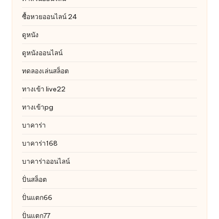
ซื้อหวยออนไลน์ 24
ดูหนัง
ดูหนังออนไลน์
ทดลองเล่นสล็อต
ทางเข้า live22
ทางเข้าpg
บาคาร่า
บาคาร่า168
บาคาร่าออนไลน์
ปั่นสล็อต
ปั่นแตก66
ปั่นแตก77