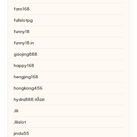
faro168
fullslotpg
funny18
funny18.in
gaojing888
happy168
hengjing168
hongkong456
hydra888 สล็อต
Jili
Jilislot
jinda55