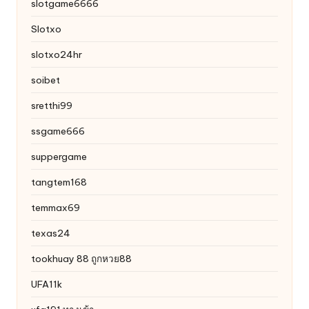
slotgame6666
Slotxo
slotxo24hr
soibet
sretthi99
ssgame666
suppergame
tangtem168
temmax69
texas24
tookhuay 88 ถูกหวย88
UFA11k