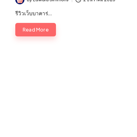
Posted
by
รีวิวเว็บบาคาร่…
Read More