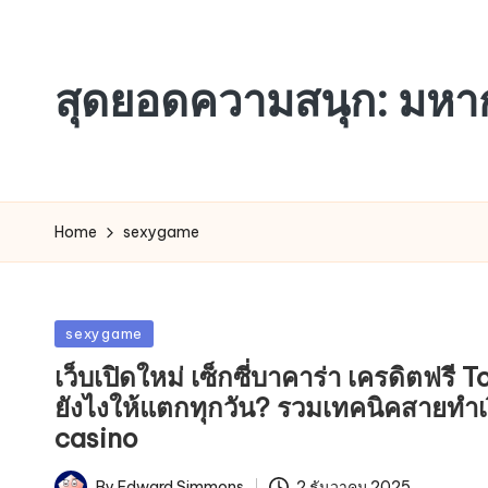
สุดยอดความสนุก: มหา
Home
sexygame
Posted
sexygame
in
เว็บเปิดใหม่ เซ็กซี่บาคาร่า เครดิตฟรี
ยังไงให้แตกทุกวัน? รวมเทคนิคสายทำเ
casino
By
Edward Simmons
2 ธันวาคม 2025