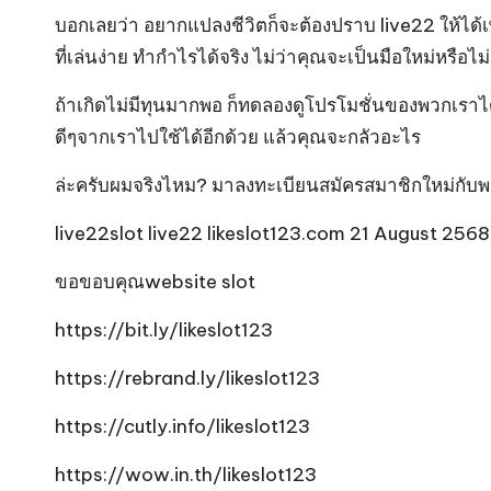
บอกเลยว่า อยากแปลงชีวิตก็จะต้องปราบ live22 ให้ได้เพี
ที่เล่นง่าย ทำกำไรได้จริง ไม่ว่าคุณจะเป็นมือใหม่หรื
ถ้าเกิดไม่มีทุนมากพอ ก็ทดลองดูโปรโมชั่นของพวกเราได
ดีๆจากเราไปใช้ได้อีกด้วย แล้วคุณจะกลัวอะไร
ล่ะครับผมจริงไหม? มาลงทะเบียนสมัครสมาชิกใหม่กับพว
live22slot live22 likeslot123.com 21 August 2568 Fl
ขอขอบคุณwebsite
slot
https://bit.ly/likeslot123
https://rebrand.ly/likeslot123
https://cutly.info/likeslot123
https://wow.in.th/likeslot123