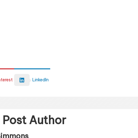
nterest
LinkedIn
 Post Author
Simmons