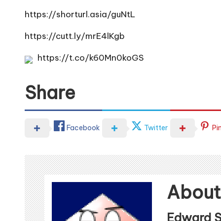
https://shorturl.asia/guNtL
https://cutt.ly/mrE4lKgb
https://t.co/k60Mn0koGS
Share
Facebook
Twitter
Pi
About
Edward 