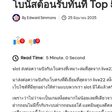
โบนัสต้อนรับทันที Top
By
Edward Simmons
25 มิถุนายน 2025
Posted
by
0
0
Read Time:
5 Minute, 0 Second
slot
ส่งต่อความปังกับเว็บตรงที่เหมาะสมที่สุดจาก liv
มาส่งต่อความปังกับเว็บตรงที่ดีเยี่ยมที่สุดจาก live22 ส
เว็บไซต์ที่มีทุกอย่างให้ท่านแบบพวกเรา
slot
มิได้แล้วค
เพราะว่าไม่ว่าจะเป็นเกมสล็อตมากไม่น้อยเลยทีเดียวจา
ฝากถอนไม่มีกั๊กกับระบบฝากถอนออโต้ แอดมินดูแลดีตลอด