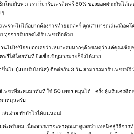
ชิกใหม่กับพวกเรา ก็มารับเครดิตฟรี 50% ของยอดฝากกันได้เลย
ยๆ
บนัสเพราะไม่ได้อยากต้องการทำยอดล่ะก็ คุณสามารถเล่นสล็อตโดยไ
ย ทุกการรับยอดได้รับเพชรอีกด้วย
นจำนวนไม่ใช่น้อยบอกเลยว่าเหมาะสมมากๆด้วยเหตุว่าแค่คุณเช
รีได้โดยทันที ยิ่งเชื้อเชิญมากมายก็ยิ่งได้มาก
บาทขึ้นไป (แบบรับโบนัส) ติดต่อกัน 3 วัน สามารถมารับเพชรฟร
ใช้เพชรที่สะสมมาทันที ใช้ 50 เพชร หมุนได้ 1 ครั้ง ลุ้นรับเครดิ
มมาหมุนครับ
ง เล่นง่าย ทำกำไรได้แน่นอน!
ี้เลยค่ะครับผม เนื่องจากเราจะพาคุณมาดูเลยว่า เทคนิคสู่วิธ