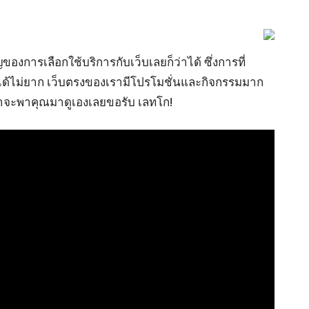
งการเลือกใช้บริการกับเว็บเลยก็ว่าได้ ซึ่งการที่
รได้ไม่ยาก เว็บตรงของเรามีโปรโมชั่นและกิจกรรมมาก
ราจะพาคุณมาดูเองเลยขอรับ เลทโก!