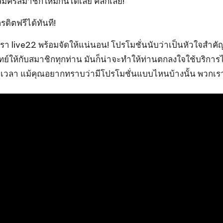
าสมัครสมาชิกใหม่กันได้เลย คลิกเลย!
ครดิตฟรีได้ทันที!
 live22 พร้อมจัดให้แน่นอน! โปรโมชั่นนับว่าเป็นหัวใจสำคัญขอ
ย์ให้กับสมาชิกทุกท่าน มันก็น่าจะทำให้ท่านตกลงใจใช้บริกา
อดเวลา แม้คุณอยากทราบว่ามีโปรโมชั่นแบบไหนบ้างนั้น พวกเ