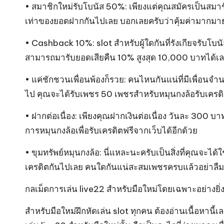
• สมาชิกใหม่รับโบนัส 50%: เพียงแต่คุณสมัครเป็นสมา
เท่าของยอดฝากกันไปเลย บอกเลยครับว่าคุ้มค่ามากมา
• Cashback 10%:
slot
สำหรับผู้ใดกันที่รังเกียจรับโ
สามารถมารับยอดเสียคืน 10% สูงสุด 10,000 บาทได้เล
• แค่ชักชวนเพื่อนพ้องก็รวย: คนไหนกันแน่ที่มีเพื่อ
ไป คุณจะได้รับเพชร 50 เพชรสำหรับหมุนกงล้อรับเครดิตฟ
• ฝากต่อเนื่อง: เพียงคุณฝากเงินต่อเนื่อง วันละ 300 
การหมุนกงล้อเพื่อรับเครดิตฟรีจากเว็บได้อีกด้วย
• ขุมทรัพย์หมุนกงล้อ: นี่แหละนะครับเป็นสิ่งที่คุณจะได้
เครดิตกันไปเลย คนใดกันแน่สะสมเพชรครบแล้วอย่าลื
กลเม็ดการเล่น live22 สำหรับมือใหม่โดยเฉพาะอย่างยิ่
สำหรับมือใหม่ฝึกหัดเล่น slot ทุกคน ต้องอ่านเนื้อหาน