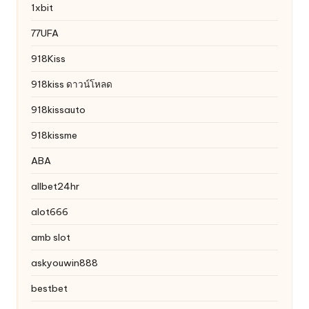
1xbit
77UFA
918Kiss
918kiss ดาวน์โหลด
918kissauto
918kissme
ABA
allbet24hr
alot666
amb slot
askyouwin888
bestbet