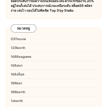
ยอดประสบการณ์ความบันเทิงออนไลน์ ฝากแรกของวัน 20%
อยู่ไหนก็เล่นได้ ประสบการณ์เกมเหนือระดับ สล็อต55 สมัคร
ง่าย เล่นไว ถอนได้ไม่ติดขัด Top 3 by Stella
หมวดหมู่
037movie
123lionth
1688sagame
168slot
168สล็อต
188bet
188betth
1xbetth