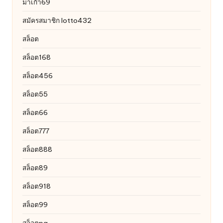
มาเก๊า69
สมัครสมาชิก lotto432
สล็อต
สล็อต168
สล็อต456
สล็อต55
สล็อต66
สล็อต777
สล็อต888
สล็อต89
สล็อต918
สล็อต99
สล็อตpg