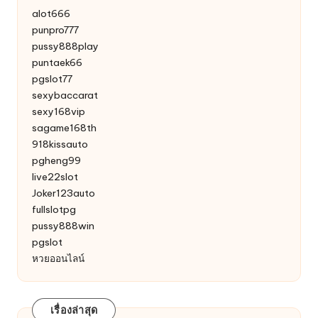
alot666
punpro777
pussy888play
puntaek66
pgslot77
sexybaccarat
sexy168vip
sagame168th
918kissauto
pgheng99
live22slot
Joker123auto
fullslotpg
pussy888win
pgslot
หวยออนไลน์
เรื่องล่าสุด