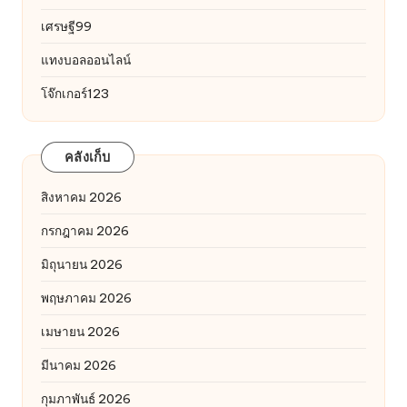
เศรษฐี99
แทงบอลออนไลน์
โจ๊กเกอร์123
คลังเก็บ
สิงหาคม 2026
กรกฎาคม 2026
มิถุนายน 2026
พฤษภาคม 2026
เมษายน 2026
มีนาคม 2026
กุมภาพันธ์ 2026