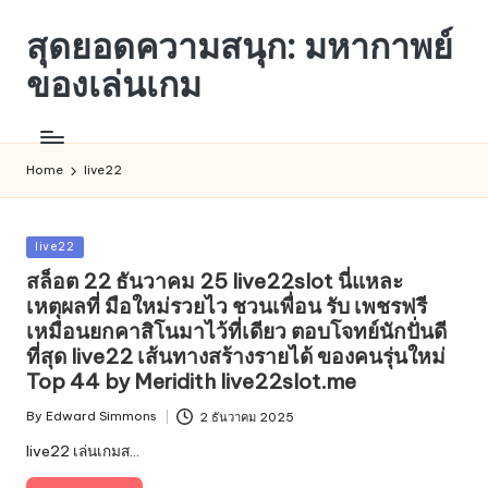
สุดยอดความสนุก: มหากาพย์
ของเล่นเกม
Home
live22
Posted
live22
in
สล็อต 22 ธันวาคม 25 live22slot นี่แหละ
เหตุผลที่ มือใหม่รวยไว ชวนเพื่อน รับ เพชรฟรี
เหมือนยกคาสิโนมาไว้ที่เดียว ตอบโจทย์นักปั่นดี
ที่สุด live22 เส้นทางสร้างรายได้ ของคนรุ่นใหม่
Top 44 by Meridith live22slot.me
By
Edward Simmons
2 ธันวาคม 2025
Posted
by
live22 เล่นเกมส…