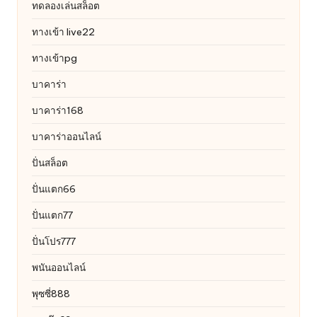
ทดลองเล่นสล็อต
ทางเข้า live22
ทางเข้าpg
บาคาร่า
บาคาร่า168
บาคาร่าออนไลน์
ปั่นสล็อต
ปั่นแตก66
ปั่นแตก77
ปั่นโปร777
พนันออนไลน์
พุซซี่888