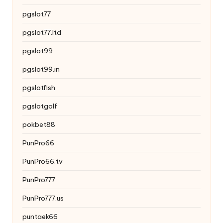
pgslot77
pgslot77.ltd
pgslot99
pgslot99.in
pgslotfish
pgslotgolf
pokbet88
PunPro66
PunPro66.tv
PunPro777
PunPro777.us
puntaek66