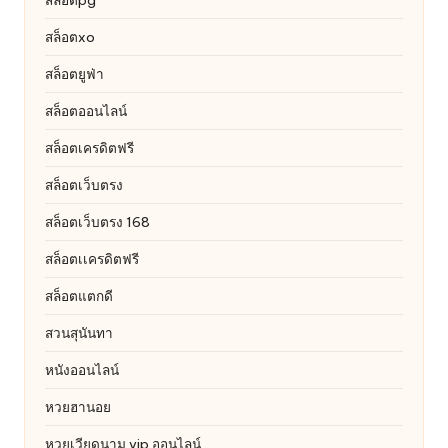
สล็อตxo
สล็อตยูฟ่า
สล็อตออนไลน์
สล็อตเครดิตฟรี
สล็อตเว็บตรง
สล็อตเว็บตรง 168
สล็อตเเครดิตฟรี
สล็อตแตกดี
สวนสุนันทา
หนังออนไลน์
หวยฮานอย
หวยเวียดนาม vip ออนไลน์