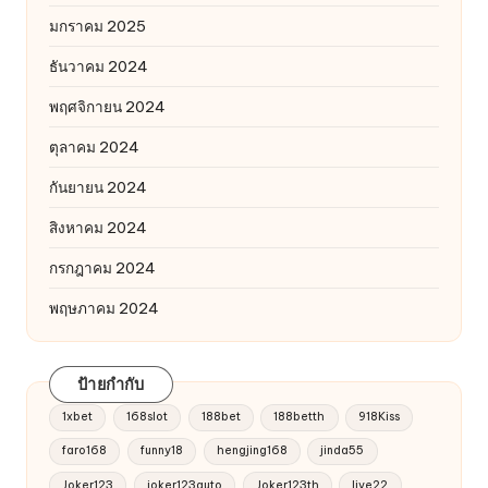
มกราคม 2025
ธันวาคม 2024
พฤศจิกายน 2024
ตุลาคม 2024
กันยายน 2024
สิงหาคม 2024
กรกฎาคม 2024
พฤษภาคม 2024
ป้ายกำกับ
1xbet
168slot
188bet
188betth
918Kiss
faro168
funny18
hengjing168
jinda55
Joker123
joker123auto
Joker123th
live22