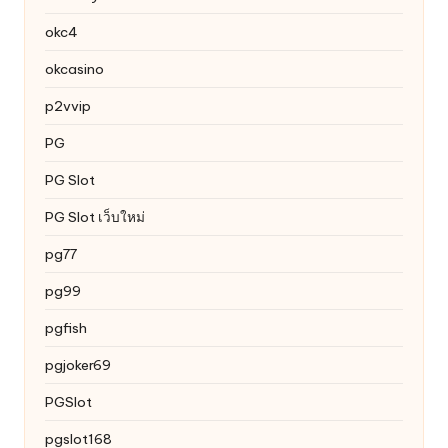
okc4
okcasino
p2vvip
PG
PG Slot
PG Slot เว็บใหม่
pg77
pg99
pgfish
pgjoker69
PGSlot
pgslot168