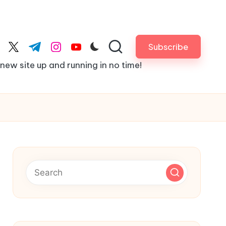
Subscribe
cebook.com
twitter.com
t.me
instagram.com
youtube.com
 new site up and running in no time!