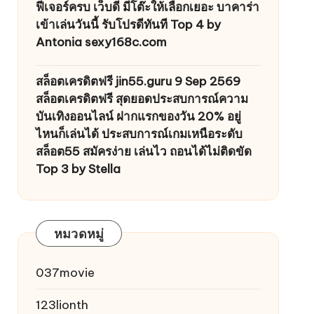
ฟีเจอร์ครบ เว็บดี มีโต๊ะให้เลือกเยอะ บาคาร่า
เข้าเล่นวันนี้ รับโปรดีทันที Top 4 by
Antonia sexy168c.com
สล็อตเครดิตฟรี jin55.guru 9 Sep 2569
สล็อตเครดิตฟรี สุดยอดประสบการณ์ความ
บันเทิงออนไลน์ ฝากแรกของวัน 20% อยู่
ไหนก็เล่นได้ ประสบการณ์เกมเหนือระดับ
สล็อต55 สมัครง่าย เล่นไว ถอนได้ไม่ติดขัด
Top 3 by Stella
หมวดหมู่
037movie
123lionth