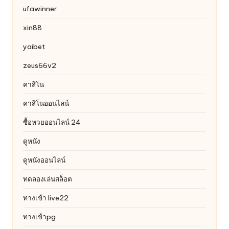
ufawinner
xin88
yaibet
zeus66v2
คาสิโน
คาสิโนออนไลน์
ซื้อหวยออนไลน์ 24
ดูหนัง
ดูหนังออนไลน์
ทดลองเล่นสล็อต
ทางเข้า live22
ทางเข้าpg