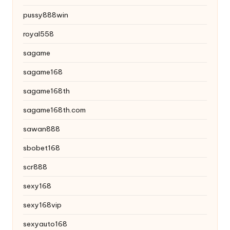
pussy888win
royal558
sagame
sagame168
sagame168th
sagame168th.com
sawan888
sbobet168
scr888
sexy168
sexy168vip
sexyauto168