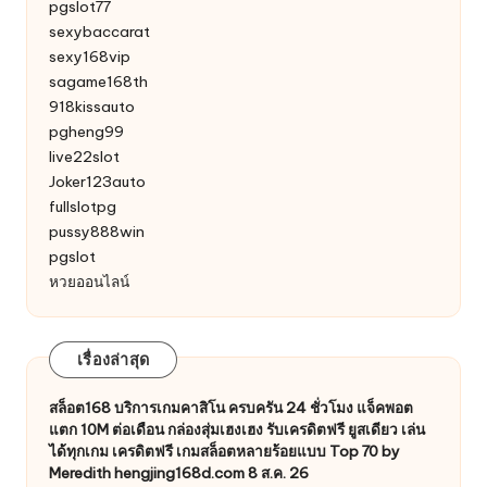
pgslot77
sexybaccarat
sexy168vip
sagame168th
918kissauto
pgheng99
live22slot
Joker123auto
fullslotpg
pussy888win
pgslot
หวยออนไลน์
เรื่องล่าสุด
สล็อต168 บริการเกมคาสิโน ครบครัน 24 ชั่วโมง แจ็คพอต
แตก 10M ต่อเดือน กล่องสุ่มเฮงเฮง รับเครดิตฟรี ยูสเดียว เล่น
ได้ทุกเกม เครดิตฟรี เกมสล็อตหลายร้อยแบบ Top 70 by
Meredith hengjing168d.com 8 ส.ค. 26