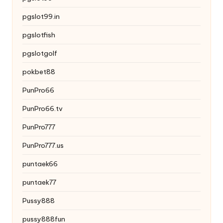
pgslot99.in
pgslotfish
pgslotgolf
pokbet88
PunPro66
PunPro66.tv
PunPro777
PunPro777.us
puntaek66
puntaek77
Pussy888
pussy888fun