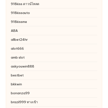
918kiss ดาวน์โหลด
918kissauto
918kissme
ABA
allbet24hr
alot666
amb slot
askyouwin888
bestbet
bkkwin
bonanza99
brazil999 ทางเข้า