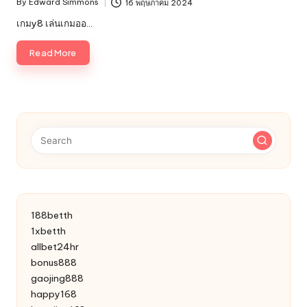
By
Edward Simmons
16 พฤษภาคม 2024
Posted
by
เกมy8 เล่นเกมออ…
Read More
188betth
1xbetth
allbet24hr
bonus888
gaojing888
happy168