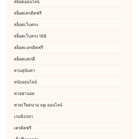
สล็อตออนไลน์
สล็อตเครดิตฟรี
สล็อตเว็บตรง
สล็อตเว็บตรง 168
สล็อตเเครดิตฟรี
สล็อตแตกดี
สวนสุนันทา
หนังออนไลน์
หวยฮานอย
หวยเวียดนาม vip ออนไลน์
เกมยิงปลา
เครดิตฟรี