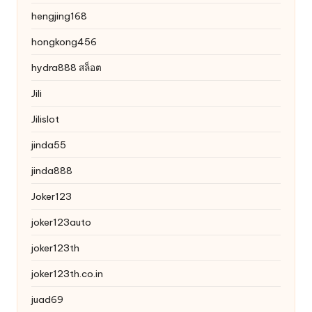
hengjing168
hongkong456
hydra888 สล็อต
Jili
Jilislot
jinda55
jinda888
Joker123
joker123auto
joker123th
joker123th.co.in
juad69