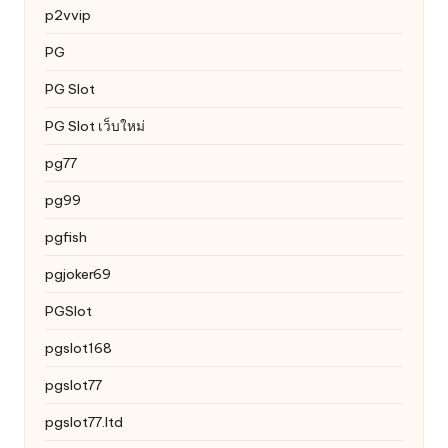
p2vvip
PG
PG Slot
PG Slot เว็บใหม่
pg77
pg99
pgfish
pgjoker69
PGSlot
pgslot168
pgslot77
pgslot77.ltd