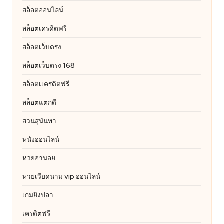
สล็อตออนไลน์
สล็อตเครดิตฟรี
สล็อตเว็บตรง
สล็อตเว็บตรง 168
สล็อตเเครดิตฟรี
สล็อตแตกดี
สวนสุนันทา
หนังออนไลน์
หวยฮานอย
หวยเวียดนาม vip ออนไลน์
เกมยิงปลา
เครดิตฟรี