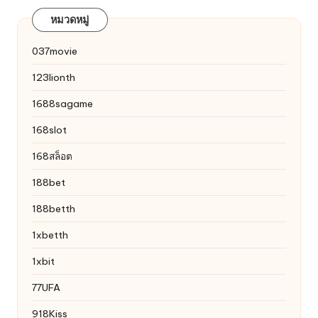
หมวดหมู่
037movie
123lionth
1688sagame
168slot
168สล็อต
188bet
188betth
1xbetth
1xbit
77UFA
918Kiss