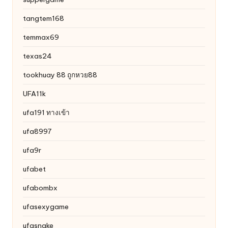
tangtem168
temmax69
texas24
tookhuay 88 ถูกหวย88
UFA11k
ufa191 ทางเข้า
ufa8997
ufa9r
ufabet
ufabombx
ufasexygame
ufasnake