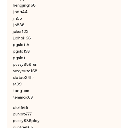
hengjing168
jinda44
jin55
jin888
joker123
judhai168
pgslotth
pgslot99
pgslot
pussy888fun
sexyauto168
slotxo24hr
st99
tangtem
temmax69
alot666
punpro777
pussy888play
puntaek66