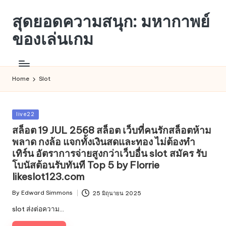
สุดยอดความสนุก: มหากาพย์
ของเล่นเกม
Home
Slot
Posted
live22
in
สล็อต 19 JUL 2568 สล็อต เว็บที่คนรักสล็อตห้าม
พลาด กงล้อ แจกทั้งเงินสดและทอง ไม่ต้องทำ
เทิร์น อัตราการจ่ายสูงกว่าเว็บอื่น slot สมัคร รับ
โบนัสต้อนรับทันที Top 5 by Florrie
likeslot123.com
By
Edward Simmons
25 มิถุนายน 2025
Posted
by
slot ส่งต่อความ…