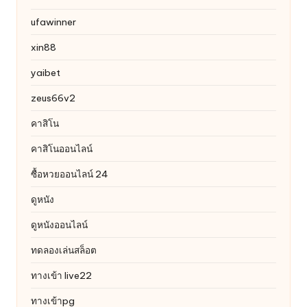
ufawinner
xin88
yaibet
zeus66v2
คาสิโน
คาสิโนออนไลน์
ซื้อหวยออนไลน์ 24
ดูหนัง
ดูหนังออนไลน์
ทดลองเล่นสล็อต
ทางเข้า live22
ทางเข้าpg