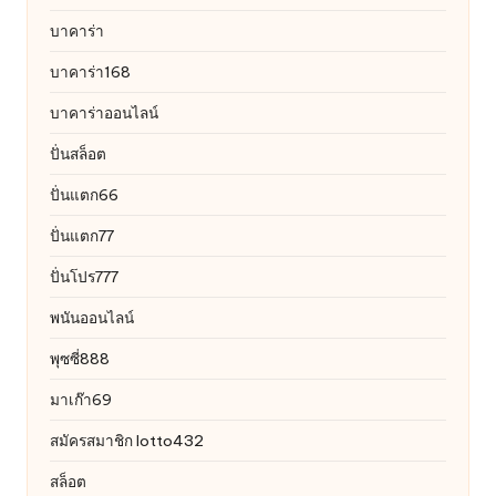
บาคาร่า
บาคาร่า168
บาคาร่าออนไลน์
ปั่นสล็อต
ปั่นแตก66
ปั่นแตก77
ปั่นโปร777
พนันออนไลน์
พุซซี่888
มาเก๊า69
สมัครสมาชิก lotto432
สล็อต