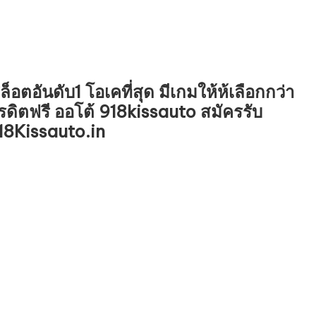
อตอันดับ1 โอเคที่สุด มีเกมให้ห้เลือกกว่า
รดิตฟรี ออโต้ 918kissauto สมัครรับ
918Kissauto.in