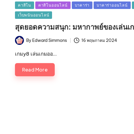
คาสิโน
คาสิโนออนไลน์
บาคาร่า
บาคาร่าออนไลน์
เว็บพนันออนไลน์
สุดยอดความสนุก: มหากาพย์ของเล่นเ
By
Edward Simmons
16 พฤษภาคม 2024
Posted
by
เกมy8 เล่นเกมออ…
Read More