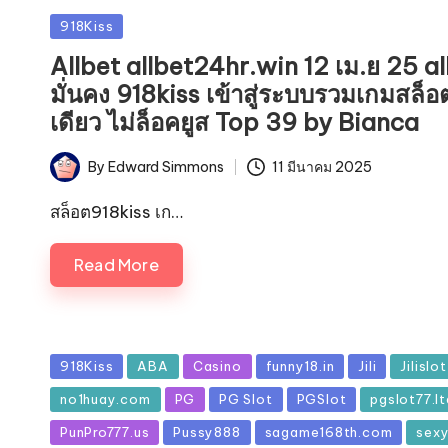
Posted
918Kiss
in
Allbet allbet24hr.win 12 เม.ย 25 all
มั่นคง 918kiss เข้าสู่ระบบรวมเกมสล็อ
เดียว ไม่ล็อคยูส Top 39 by Bianca
By
Edward Simmons
11 มีนาคม 2025
Posted
by
สล็อต918kiss เก…
Read More
Posted
918Kiss
ABA
Casino
funny18.in
Jili
Jilislot
in
no1huay.com
PG
PG Slot
PGSlot
pgslot77.lt
PunPro777.us
Pussy888
sagame168th.com
sex