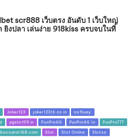
bet scr888 เว็บตรง อันดับ 1 เว็บใหญ่
ต ยิงปลา เล่นง่าย 918kiss ครบจบในที่
Joker123
joker123th.co.in
no1huay
d
pgslot99.in
PunPro66
PunPro66.tv
PunPro777
ybaccarat168.com
Slot
Slot Online
Slotxo