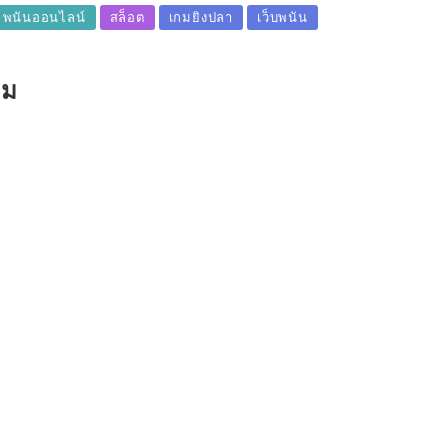
พนันออนไลน์
สล็อต
เกมยิงปลา
เว็บพนัน
กม