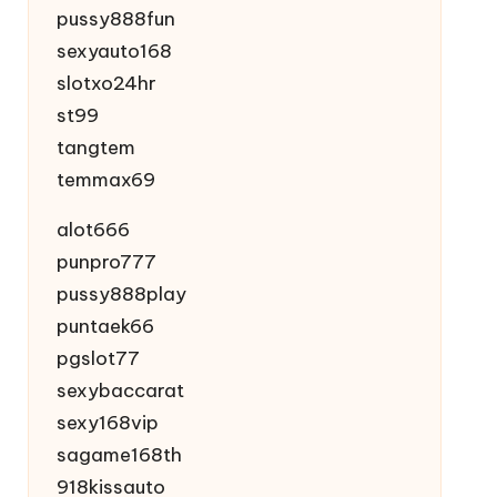
pussy888fun
sexyauto168
slotxo24hr
st99
tangtem
temmax69
alot666
punpro777
pussy888play
puntaek66
pgslot77
sexybaccarat
sexy168vip
sagame168th
918kissauto