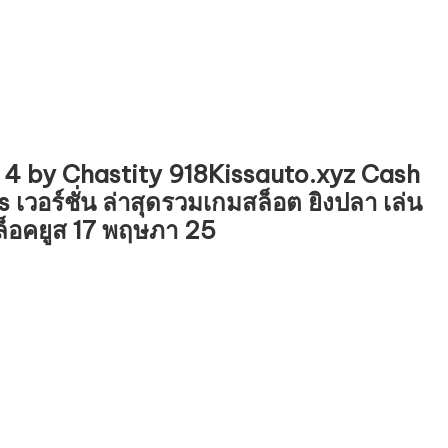
 4 by Chastity 918Kissauto.xyz Cash
วอร์ชั่น ล่าสุดรวมเกมสล็อต ยิงปลา เล่น
่ล็อคยูส 17 พฤษภา 25