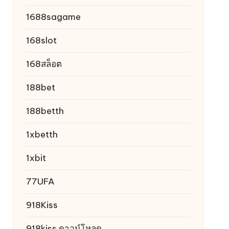
1688sagame
168slot
168สล็อต
188bet
188betth
1xbetth
1xbit
77UFA
918Kiss
918kiss ดาวน์โหลด