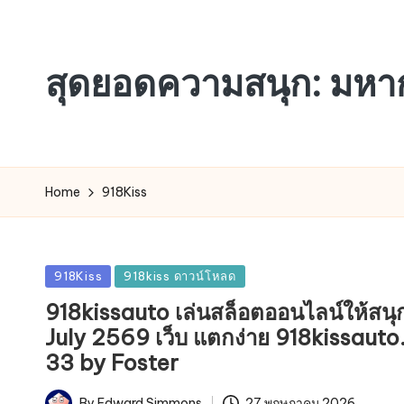
สุดยอดความสนุก: มหา
Home
918Kiss
Posted
918Kiss
918kiss ดาวน์โหลด
in
918kissauto เล่นสล็อตออนไลน์ให้สนุก
July 2569 เว็บ แตกง่าย 918kissauto.
33 by Foster
By
Edward Simmons
27 พฤษภาคม 2026