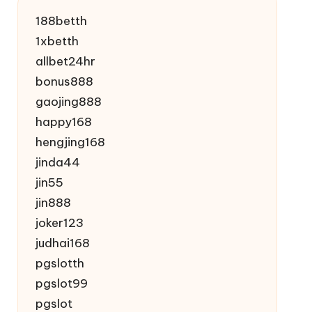
188betth
1xbetth
allbet24hr
bonus888
gaojing888
happy168
hengjing168
jinda44
jin55
jin888
joker123
judhai168
pgslotth
pgslot99
pgslot