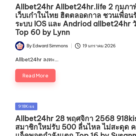
in
Allbet24hr Allbet24hr.life 2 กุมภ
เว็บเก๋าในไทย ฮิตตลอดกาล ชวนเพื่อนรั
ระบบ IOS และ Andriod allbet24hr วั
Top 60 by Lynn
By
Edward Simmons
19 มกราคม 2026
Posted
by
Allbet24hr ลงทะ…
Read More
Posted
918Kiss
in
Allbet24hr 28 พฤศจิกา 2568 918kis
สมาชิกใหม่รับ 500 ลื่นไหล ไม่สะดุด 
แจ็คพอตกำลังแตก Top 16 by Susann