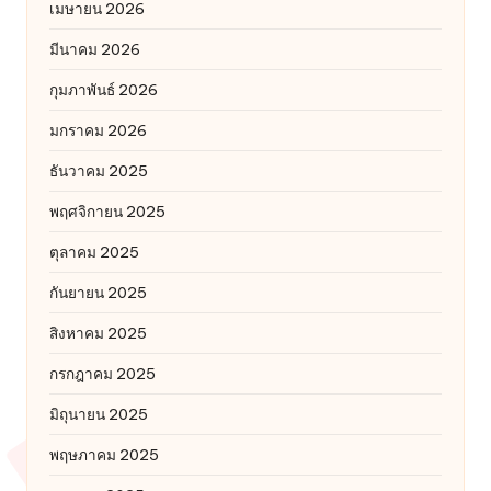
เมษายน 2026
มีนาคม 2026
กุมภาพันธ์ 2026
มกราคม 2026
ธันวาคม 2025
พฤศจิกายน 2025
ตุลาคม 2025
กันยายน 2025
สิงหาคม 2025
กรกฎาคม 2025
มิถุนายน 2025
พฤษภาคม 2025