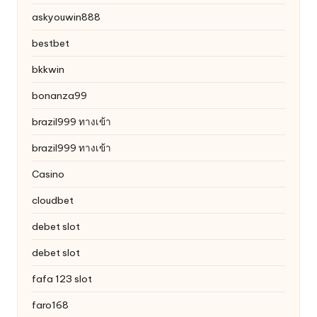
askyouwin888
bestbet
bkkwin
bonanza99
brazil999 ทางเข้า
brazil999 ทางเข้า
Casino
cloudbet
debet slot
debet slot
fafa 123 slot
faro168