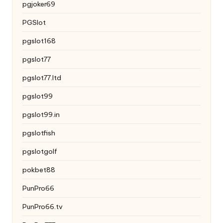
pgjoker69
PGSlot
pgslot168
pgslot77
pgslot77.ltd
pgslot99
pgslot99.in
pgslotfish
pgslotgolf
pokbet88
PunPro66
PunPro66.tv