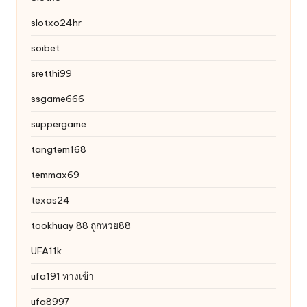
slotxo24hr
soibet
sretthi99
ssgame666
suppergame
tangtem168
temmax69
texas24
tookhuay 88 ถูกหวย88
UFA11k
ufa191 ทางเข้า
ufa8997