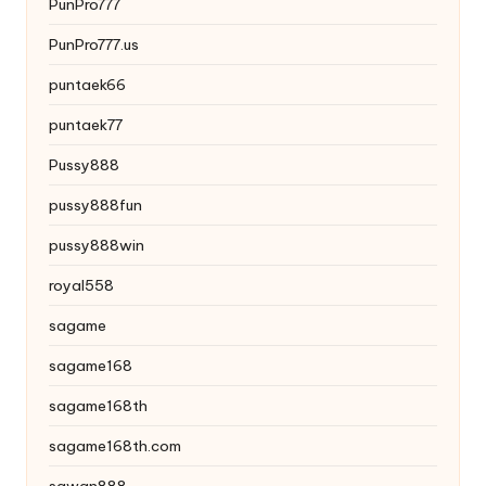
PunPro777
PunPro777.us
puntaek66
puntaek77
Pussy888
pussy888fun
pussy888win
royal558
sagame
sagame168
sagame168th
sagame168th.com
sawan888