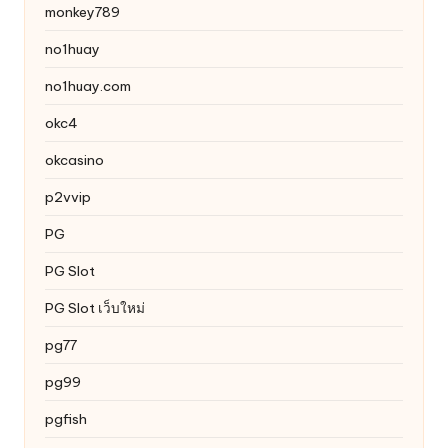
monkey789
no1huay
no1huay.com
okc4
okcasino
p2vvip
PG
PG Slot
PG Slot เว็บใหม่
pg77
pg99
pgfish