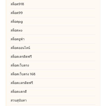
สล็อต918
สล็อต99
สล็อตpg
สล็อตxo
สล็อตยูฟ่า
สล็อตออนไลน์
สล็อตเครดิตฟรี
สล็อตเว็บตรง
สล็อตเว็บตรง 168
สล็อตเเครดิตฟรี
สล็อตแตกดี
สวนสุนันทา