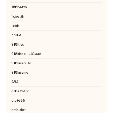
188betth
1xbetth
1xbit
77UFA
918Kiss
918kiss ดาวน์โหลด
918kissauto
918kissme
ABA
allbet24hr
alot666
amb slot