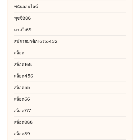
พนันออนไลน์
พุซซี่888
มาเก๊า69
สมัครสมาชิก lotto432
สล็อต
สล็อต168
สล็อต456
สล็อต55
สล็อต66
สล็อต777
สล็อต888
สล็อต89