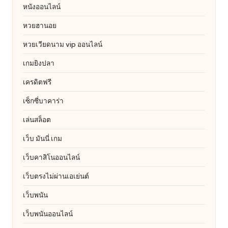
หนังออนไลน์
หวยฮานอย
หวยเวียดนาม vip ออนไลน์
เกมยิงปลา
เครดิตฟรี
เซ็กซี่บาคาร่า
เล่นสล็อต
เว็บ มันนี่ เกม
เว็บคาสิโนออนไลน์
เว็บตรงไม่ผ่านเอเย่นต์
เว็บพนัน
เว็บพนันออนไลน์