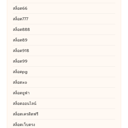
สล็อต66
สล็อต777
สล็อต888
สล็อต89
สล็อต918
สล็อต99
สล็อตpg
สล็อตxo
สล็อตยูฟ่า
สล็อตออนไลน์
สล็อตเครดิตฟรี
สล็อตเว็บตรง