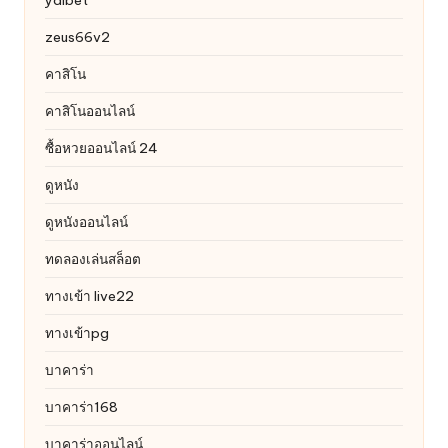
zeus66v2
คาสิโน
คาสิโนออนไลน์
ซื้อหวยออนไลน์ 24
ดูหนัง
ดูหนังออนไลน์
ทดลองเล่นสล็อต
ทางเข้า live22
ทางเข้าpg
บาคาร่า
บาคาร่า168
บาคาร่าออนไลน์