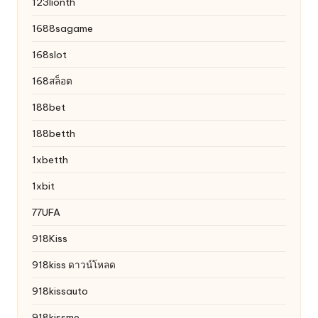
123lionth
1688sagame
168slot
168สล็อต
188bet
188betth
1xbetth
1xbit
77UFA
918Kiss
918kiss ดาวน์โหลด
918kissauto
918kissme