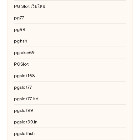
PG Slot เว็บใหม่
pg77
pg99
pgfish
pgjoker69
PGSlot
pgslot168
pgslot77
pgslot77.ltd
pgslot99
pgslot99.in
pgslotfish