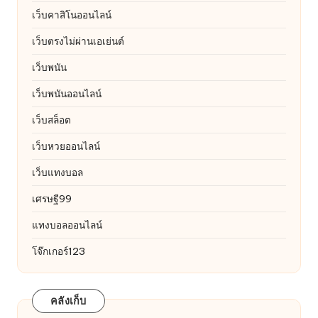
เว็บคาสิโนออนไลน์
เว็บตรงไม่ผ่านเอเย่นต์
เว็บพนัน
เว็บพนันออนไลน์
เว็บสล็อต
เว็บหวยออนไลน์
เว็บแทงบอล
เศรษฐี99
แทงบอลออนไลน์
โจ๊กเกอร์123
คลังเก็บ