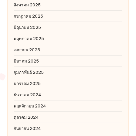
สิงหาคม 2025
กรกฎาคม 2025
มิถุนายน 2025
พฤษภาคม 2025
เมษายน 2025
มีนาคม 2025
กุมภาพันธ์ 2025
มกราคม 2025
ธันวาคม 2024
พฤศจิกายน 2024
ตุลาคม 2024
กันยายน 2024