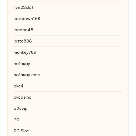
live22slot
lockdown168
london45
lotto888
monkey789
no1huay
no1huay.com
okc4
okcasino
p2vvip
PG
PG Slot