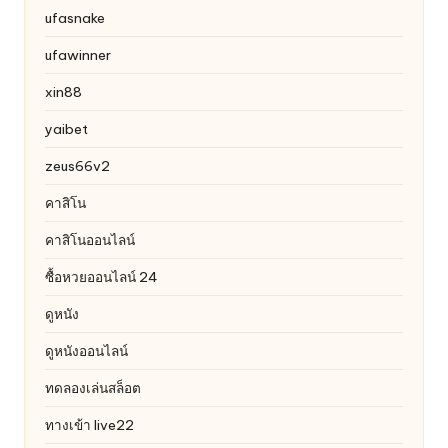
ufasnake
ufawinner
xin88
yaibet
zeus66v2
คาสิโน
คาสิโนออนไลน์
ซื้อหวยออนไลน์ 24
ดูหนัง
ดูหนังออนไลน์
ทดลองเล่นสล็อต
ทางเข้า live22