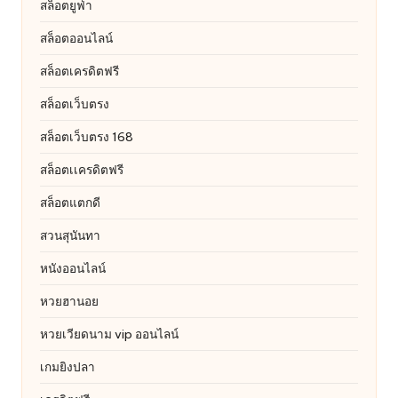
สล็อตยูฟ่า
สล็อตออนไลน์
สล็อตเครดิตฟรี
สล็อตเว็บตรง
สล็อตเว็บตรง 168
สล็อตเเครดิตฟรี
สล็อตแตกดี
สวนสุนันทา
หนังออนไลน์
หวยฮานอย
หวยเวียดนาม vip ออนไลน์
เกมยิงปลา