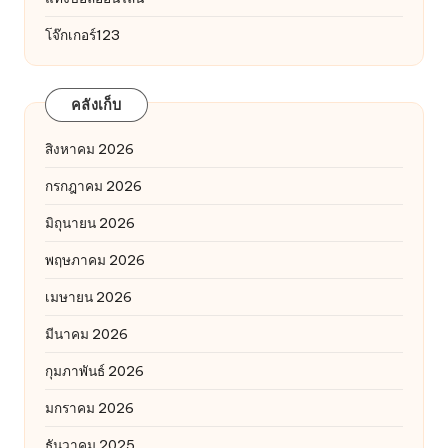
โจ๊กเกอร์123
คลังเก็บ
สิงหาคม 2026
กรกฎาคม 2026
มิถุนายน 2026
พฤษภาคม 2026
เมษายน 2026
มีนาคม 2026
กุมภาพันธ์ 2026
มกราคม 2026
ธันวาคม 2025