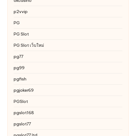
okcasino
p2vvip
PG
PG Slot
PG Slot เว็บใหม่
pg77
pg99
pgfish
pgjoker69
PGSlot
pgslot168
pgslot77
pgslot77.ltd