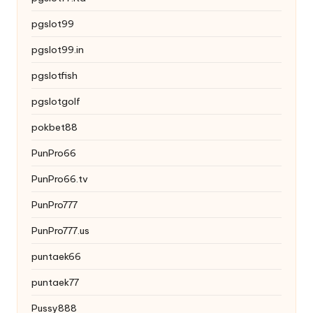
pgslot99
pgslot99.in
pgslotfish
pgslotgolf
pokbet88
PunPro66
PunPro66.tv
PunPro777
PunPro777.us
puntaek66
puntaek77
Pussy888