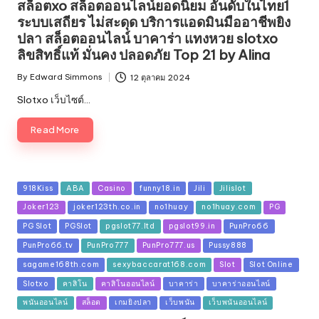
สล็อตxo สล็อตออนไลน์ยอดนิยม อันดับในไทย1
ระบบเสถียร ไม่สะดุด บริการแอดมินมืออาชีพยิง
ปลา สล็อตออนไลน์ บาคาร่า แทงหวย slotxo
ลิขสิทธิ์แท้ มั่นคง ปลอดภัย Top 21 by Alina
By
Edward Simmons
12 ตุลาคม 2024
Posted
by
Slotxo เว็บไซต์…
Read More
Posted
918Kiss
ABA
Casino
funny18.in
Jili
Jilislot
in
Joker123
joker123th.co.in
no1huay
no1huay.com
PG
PG Slot
PGSlot
pgslot77.ltd
pgslot99.in
PunPro66
PunPro66.tv
PunPro777
PunPro777.us
Pussy888
sagame168th.com
sexybaccarat168.com
Slot
Slot Online
Slotxo
คาสิโน
คาสิโนออนไลน์
บาคาร่า
บาคาร่าออนไลน์
พนันออนไลน์
สล็อต
เกมยิงปลา
เว็บพนัน
เว็บพนันออนไลน์