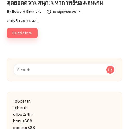
สุดยอดความสนุก: มหากาพย์ของเล่นเกม
By
Edward Simmons
16 พฤษภาคม 2024
Posted
by
เกมy8 เล่นเกมออ…
Read More
188betth
1xbetth
allbet24hr
bonus888
gaojing888