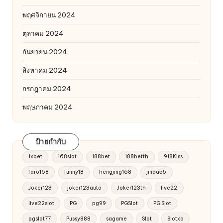
พฤศจิกายน 2024
ตุลาคม 2024
กันยายน 2024
สิงหาคม 2024
กรกฎาคม 2024
พฤษภาคม 2024
ป้ายกำกับ
1xbet
168slot
188bet
188betth
918Kiss
faro168
funny18
hengjing168
jinda55
Joker123
joker123auto
Joker123th
live22
live22slot
PG
pg99
PGSlot
PG Slot
pgslot77
Pussy888
sagame
Slot
Slotxo