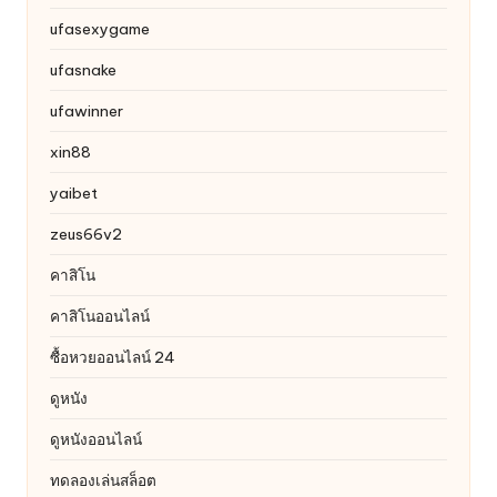
ufasexygame
ufasnake
ufawinner
xin88
yaibet
zeus66v2
คาสิโน
คาสิโนออนไลน์
ซื้อหวยออนไลน์ 24
ดูหนัง
ดูหนังออนไลน์
ทดลองเล่นสล็อต