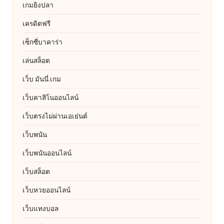
เกมยิงปลา
เครดิตฟรี
เซ็กซี่บาคาร่า
เล่นสล็อต
เว็บ มันนี่ เกม
เว็บคาสิโนออนไลน์
เว็บตรงไม่ผ่านเอเย่นต์
เว็บพนัน
เว็บพนันออนไลน์
เว็บสล็อต
เว็บหวยออนไลน์
เว็บแทงบอล