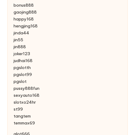
bonus888
gaojing888
happy168
hengjing168
jinda44
jin55
jin888
joker123
judhai168
pgslotth
pgslot99
pgslot
pussy888fun
sexyauto168
slotxo24hr
st99
tangtem
temmax69
alot666