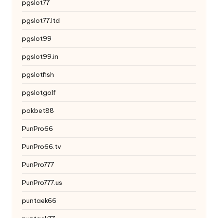
pgslot77
pgslot77.ltd
pgslot99
pgslot99.in
pgslotfish
pgslotgolf
pokbet88
PunPro66
PunPro66.tv
PunPro777
PunPro777.us
puntaek66