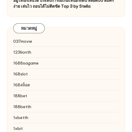
อยู่ไหนก็เล่นได้ ประสบการณ์เกมเหนือระดับ สล็อต55 สมัคร
ง่าย เล่นไว ถอนได้ไม่ติดขัด Top 3 by Stella
หมวดหมู่
037movie
123lionth
1688sagame
168slot
168สล็อต
188bet
188betth
1xbetth
1xbit