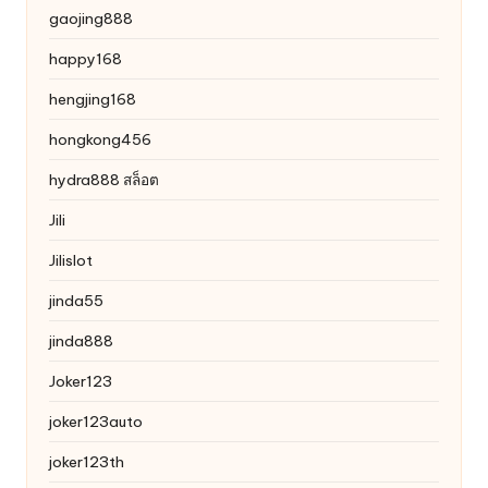
gaojing888
happy168
hengjing168
hongkong456
hydra888 สล็อต
Jili
Jilislot
jinda55
jinda888
Joker123
joker123auto
joker123th