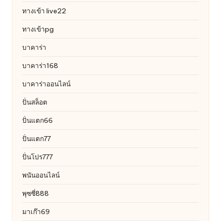
ทางเข้า live22
ทางเข้าpg
บาคาร่า
บาคาร่า168
บาคาร่าออนไลน์
ปั่นสล็อต
ปั่นแตก66
ปั่นแตก77
ปั่นโปร777
พนันออนไลน์
พุซซี่888
มาเก๊า69