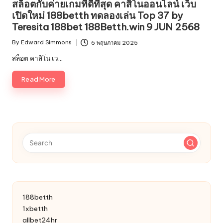
สล็อตกับค่ายเกมที่ดีที่สุด คาสิโนออนไลน์ เว็บ
เปิดใหม่ 188betth ทดลองเล่น Top 37 by
Teresita 188bet 188Betth.win 9 JUN 2568
By
Edward Simmons
6 พฤษภาคม 2025
Posted
by
สล็อต คาสิโน เว…
Read More
188betth
1xbetth
allbet24hr