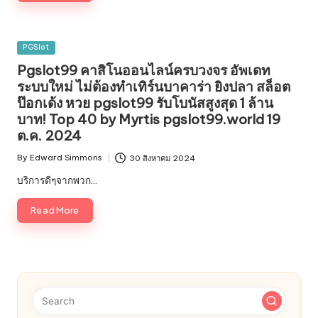
Posted
PGSlot
in
Pgslot99 คาสิโนออนไลน์ครบวงจร อัพเดท
ระบบใหม่ ไม่ต้องทำเทิร์นบาคาร่า ยิงปลา สล็อต
ป๊อกเด้ง หวย pgslot99 รับโบนัสสูงสุด 1 ล้าน
บาท! Top 40 by Myrtis pgslot99.world 19
ต.ค. 2024
By
Edward Simmons
30 สิงหาคม 2024
Posted
by
บริการดีๆจากพวก…
Read More