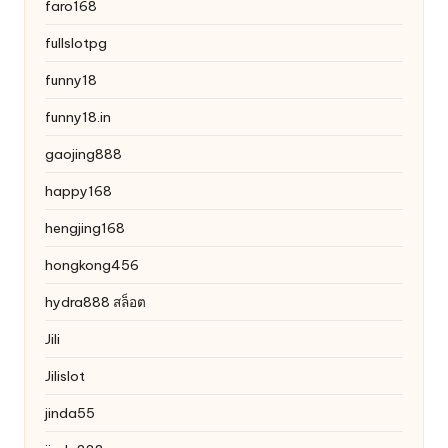
faro168
fullslotpg
funny18
funny18.in
gaojing888
happy168
hengjing168
hongkong456
hydra888 สล็อต
Jili
Jilislot
jinda55