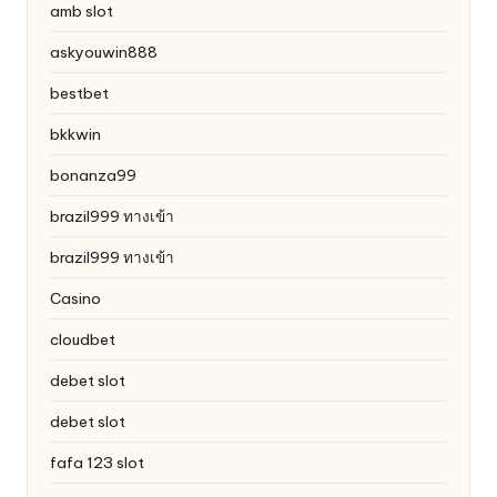
amb slot
askyouwin888
bestbet
bkkwin
bonanza99
brazil999 ทางเข้า
brazil999 ทางเข้า
Casino
cloudbet
debet slot
debet slot
fafa 123 slot