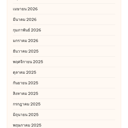
เมษายน 2026
มีนาคม 2026
กุมภาพันธ์ 2026
มกราคม 2026
ธันวาคม 2025
พฤศจิกายน 2025
ตุลาคม 2025
กันยายน 2025
สิงหาคม 2025
กรกฎาคม 2025
มิถุนายน 2025
พฤษภาคม 2025