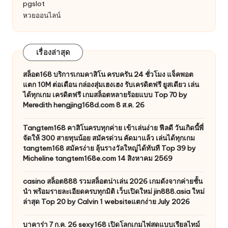
pgslot
หวยออนไลน์
เรื่องล่าสุด
สล็อต168 บริการเกมคาสิโน ครบครัน 24 ชั่วโมง แจ็คพอต
แตก 10M ต่อเดือน กล่องสุ่มเฮงเฮง รับเครดิตฟรี ยูสเดียว เล่น
ได้ทุกเกม เครดิตฟรี เกมสล็อตหลายร้อยแบบ Top 70 by
Meredith hengjing168d.com 8 ส.ค. 26
Tangtem168 คาสิโนครบทุกค่าย เข้าเล่นง่าย ฟีลดี วันเกิดนี้พี่
จัดให้ 300 สายทุนน้อย สมัครด่วน คัดมาแล้ว เล่นได้ทุกเกม
tangtem168 สมัครง่าย ลุ้นรางวัลใหญ่ได้ทันที Top 39 by
Micheline tangtem168e.com 14 สิงหาคม 2569
casino สล็อต888 รวมสล็อตน่าเล่น 2026 เกมดังจากค่ายชั้น
นำ พร้อมรายละเอียดครบทุกมิติ เว็บเปิดใหม่ jin888.asia ใหม่
ล่าสุด Top 20 by Calvin 1 websiteแตกง่าย July 2026
บาคาร่า 7 ก.ค. 26 sexy168 เปิดโลกเกมไพ่สดแบบเรียลไทม์