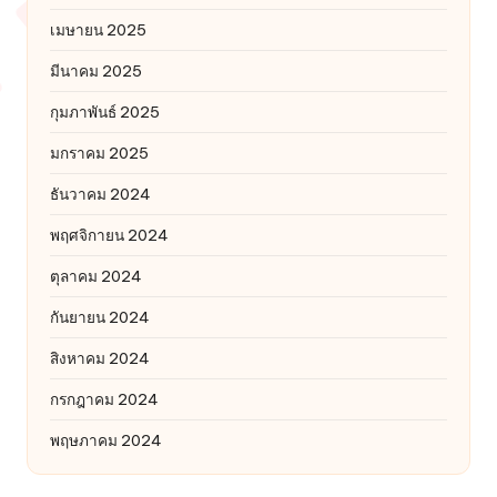
เมษายน 2025
มีนาคม 2025
กุมภาพันธ์ 2025
มกราคม 2025
ธันวาคม 2024
พฤศจิกายน 2024
ตุลาคม 2024
กันยายน 2024
สิงหาคม 2024
กรกฎาคม 2024
พฤษภาคม 2024