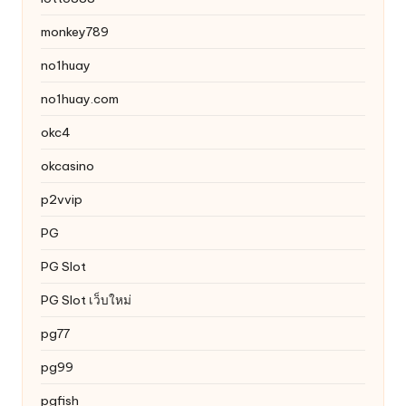
monkey789
no1huay
no1huay.com
okc4
okcasino
p2vvip
PG
PG Slot
PG Slot เว็บใหม่
pg77
pg99
pgfish