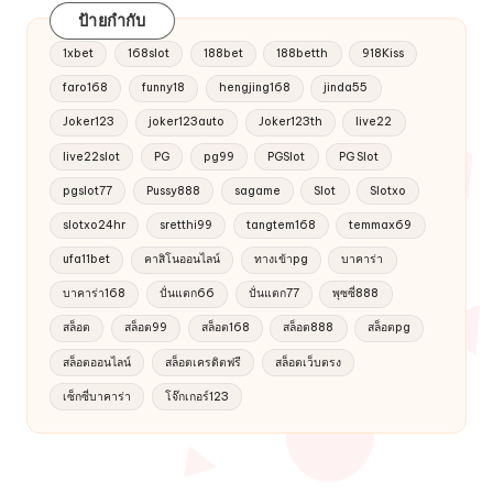
ป้ายกำกับ
1xbet
168slot
188bet
188betth
918Kiss
faro168
funny18
hengjing168
jinda55
Joker123
joker123auto
Joker123th
live22
live22slot
PG
pg99
PGSlot
PG Slot
pgslot77
Pussy888
sagame
Slot
Slotxo
slotxo24hr
sretthi99
tangtem168
temmax69
ufa11bet
คาสิโนออนไลน์
ทางเข้าpg
บาคาร่า
บาคาร่า168
ปั่นแตก66
ปั่นแตก77
พุซซี่888
สล็อต
สล็อต99
สล็อต168
สล็อต888
สล็อตpg
สล็อตออนไลน์
สล็อตเครดิตฟรี
สล็อตเว็บตรง
เซ็กซี่บาคาร่า
โจ๊กเกอร์123