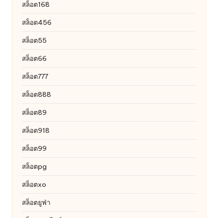
สล็อต168
สล็อต456
สล็อต55
สล็อต66
สล็อต777
สล็อต888
สล็อต89
สล็อต918
สล็อต99
สล็อตpg
สล็อตxo
สล็อตยูฟ่า