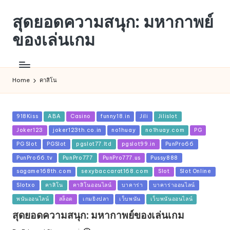
สุดยอดความสนุก: มหากาพย์
ของเล่นเกม
Home
คาสิโน
Posted
918Kiss
ABA
Casino
funny18.in
Jili
Jilislot
in
Joker123
joker123th.co.in
no1huay
no1huay.com
PG
PG Slot
PGSlot
pgslot77.ltd
pgslot99.in
PunPro66
PunPro66.tv
PunPro777
PunPro777.us
Pussy888
sagame168th.com
sexybaccarat168.com
Slot
Slot Online
Slotxo
คาสิโน
คาสิโนออนไลน์
บาคาร่า
บาคาร่าออนไลน์
พนันออนไลน์
สล็อต
เกมยิงปลา
เว็บพนัน
เว็บพนันออนไลน์
สุดยอดความสนุก: มหากาพย์ของเล่นเกม