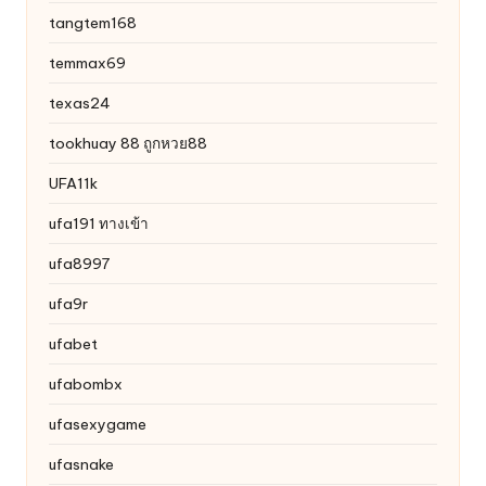
tangtem168
temmax69
texas24
tookhuay 88 ถูกหวย88
UFA11k
ufa191 ทางเข้า
ufa8997
ufa9r
ufabet
ufabombx
ufasexygame
ufasnake