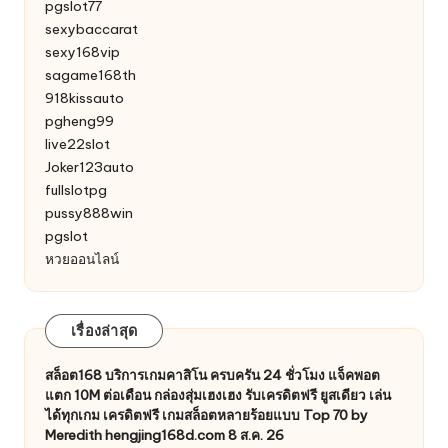
pgslot77
sexybaccarat
sexy168vip
sagame168th
918kissauto
pgheng99
live22slot
Joker123auto
fullslotpg
pussy888win
pgslot
หวยออนไลน์
เรื่องล่าสุด
สล็อต168 บริการเกมคาสิโน ครบครัน 24 ชั่วโมง แจ็คพอต
แตก 10M ต่อเดือน กล่องสุ่มเฮงเฮง รับเครดิตฟรี ยูสเดียว เล่น
ได้ทุกเกม เครดิตฟรี เกมสล็อตหลายร้อยแบบ Top 70 by
Meredith hengjing168d.com 8 ส.ค. 26