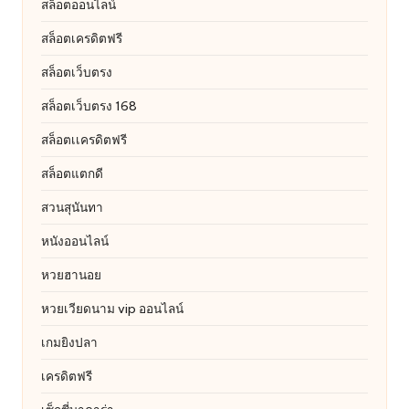
สล็อตออนไลน์
สล็อตเครดิตฟรี
สล็อตเว็บตรง
สล็อตเว็บตรง 168
สล็อตเเครดิตฟรี
สล็อตแตกดี
สวนสุนันทา
หนังออนไลน์
หวยฮานอย
หวยเวียดนาม vip ออนไลน์
เกมยิงปลา
เครดิตฟรี