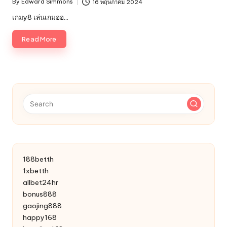
By
Edward Simmons
16 พฤษภาคม 2024
Posted
by
เกมy8 เล่นเกมออ…
Read More
188betth
1xbetth
allbet24hr
bonus888
gaojing888
happy168