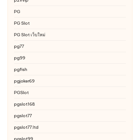
p2vvip
PG
PG Slot
PG Slot เว็บใหม่
pg77
pg99
pgfish
pgjoker69
PGSlot
pgslot168
pgslot77
pgslot77.ltd
pgslot99