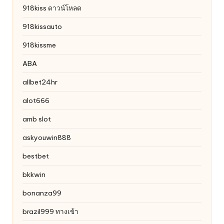
918kiss ดาวน์โหลด
918kissauto
918kissme
ABA
allbet24hr
alot666
amb slot
askyouwin888
bestbet
bkkwin
bonanza99
brazil999 ทางเข้า