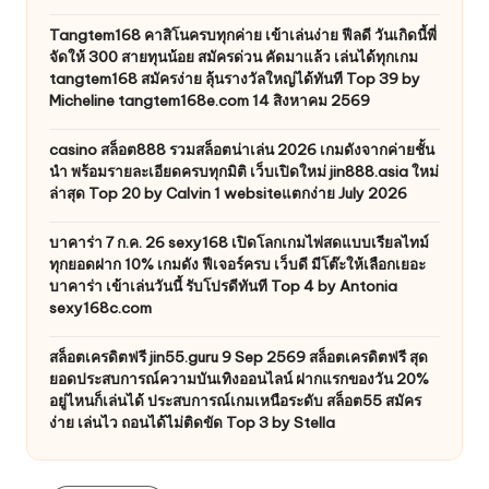
Tangtem168 คาสิโนครบทุกค่าย เข้าเล่นง่าย ฟีลดี วันเกิดนี้พี่
จัดให้ 300 สายทุนน้อย สมัครด่วน คัดมาแล้ว เล่นได้ทุกเกม
tangtem168 สมัครง่าย ลุ้นรางวัลใหญ่ได้ทันที Top 39 by
Micheline tangtem168e.com 14 สิงหาคม 2569
casino สล็อต888 รวมสล็อตน่าเล่น 2026 เกมดังจากค่ายชั้น
นำ พร้อมรายละเอียดครบทุกมิติ เว็บเปิดใหม่ jin888.asia ใหม่
ล่าสุด Top 20 by Calvin 1 websiteแตกง่าย July 2026
บาคาร่า 7 ก.ค. 26 sexy168 เปิดโลกเกมไพ่สดแบบเรียลไทม์
ทุกยอดฝาก 10% เกมดัง ฟีเจอร์ครบ เว็บดี มีโต๊ะให้เลือกเยอะ
บาคาร่า เข้าเล่นวันนี้ รับโปรดีทันที Top 4 by Antonia
sexy168c.com
สล็อตเครดิตฟรี jin55.guru 9 Sep 2569 สล็อตเครดิตฟรี สุด
ยอดประสบการณ์ความบันเทิงออนไลน์ ฝากแรกของวัน 20%
อยู่ไหนก็เล่นได้ ประสบการณ์เกมเหนือระดับ สล็อต55 สมัคร
ง่าย เล่นไว ถอนได้ไม่ติดขัด Top 3 by Stella