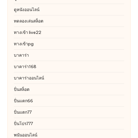
ดูหนังออนไลน์
ทดลองเล่นสล็อต
ทางเข้า live22
ทางเข้าpg
บาคาร่า
บาคาร่า168
บาคาร่าออนไลน์
ปั่นสล็อต
ปั่นแตก66
ปั่นแตก77
ปั่นโปร777
พนันออนไลน์