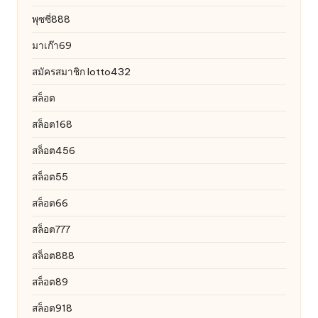
พุซซี่888
มาเก๊า69
สมัครสมาชิก lotto432
สล็อต
สล็อต168
สล็อต456
สล็อต55
สล็อต66
สล็อต777
สล็อต888
สล็อต89
สล็อต918