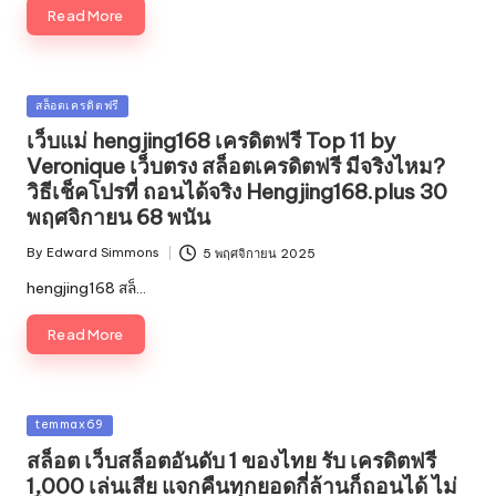
Read More
Posted
สล็อตเครดิตฟรี
in
เว็บแม่ hengjing168 เครดิตฟรี Top 11 by
Veronique เว็บตรง สล็อตเครดิตฟรี มีจริงไหม?
วิธีเช็คโปรที่ ถอนได้จริง Hengjing168.plus 30
พฤศจิกายน 68 พนัน
By
Edward Simmons
5 พฤศจิกายน 2025
Posted
by
hengjing168 สล็…
Read More
Posted
temmax69
in
สล็อต เว็บสล็อตอันดับ 1 ของไทย รับ เครดิตฟรี
1,000 เล่นเสีย แจกคืนทุกยอดกี่ล้านก็ถอนได้ ไม่