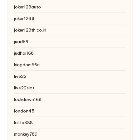
joker123auto
joker123th
joker123th.co.in
juad69
judhai168
kingdom66n
live22
live22slot
lockdown168
london45
lotto888
monkey789