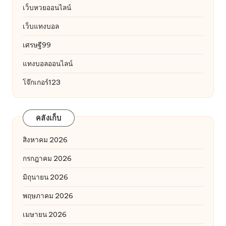
เว็บหวยออนไลน์
เว็บแทงบอล
เศรษฐี99
แทงบอลออนไลน์
โจ๊กเกอร์123
คลังเก็บ
สิงหาคม 2026
กรกฎาคม 2026
มิถุนายน 2026
พฤษภาคม 2026
เมษายน 2026