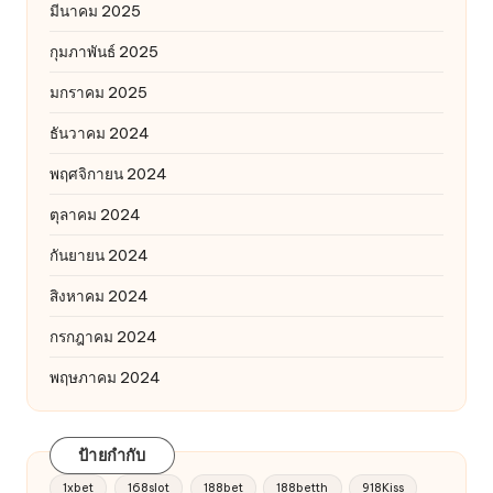
มีนาคม 2025
กุมภาพันธ์ 2025
มกราคม 2025
ธันวาคม 2024
พฤศจิกายน 2024
ตุลาคม 2024
กันยายน 2024
สิงหาคม 2024
กรกฎาคม 2024
พฤษภาคม 2024
ป้ายกำกับ
1xbet
168slot
188bet
188betth
918Kiss