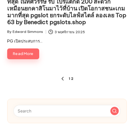
ที่สุด ในทศวรรษ รับ โปรแตกดี 200 สะดวก
เหมือนยกคาสิโนมาไว้ที่บ้าน เปิดโอกาสชนะเกม
มากที่สุด pgslot ยกระดับไลฟ์สไตล์ ลองเลย Top
63 by Benedict pgslots.shop
By
Edward Simmons
3 พฤศจิกายน 2025
Posted
by
PG เปิดประสบการ…
Read More
Posts
1
2
PREVIOUS
pagination
PAGE