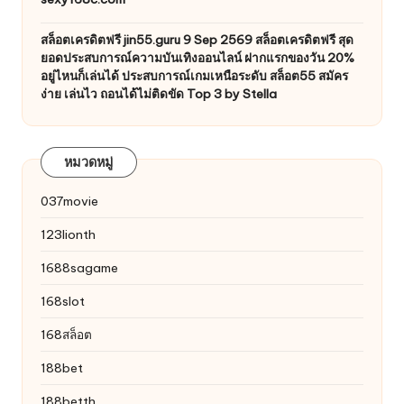
สล็อตเครดิตฟรี jin55.guru 9 Sep 2569 สล็อตเครดิตฟรี สุด
ยอดประสบการณ์ความบันเทิงออนไลน์ ฝากแรกของวัน 20%
อยู่ไหนก็เล่นได้ ประสบการณ์เกมเหนือระดับ สล็อต55 สมัคร
ง่าย เล่นไว ถอนได้ไม่ติดขัด Top 3 by Stella
หมวดหมู่
037movie
123lionth
1688sagame
168slot
168สล็อต
188bet
188betth