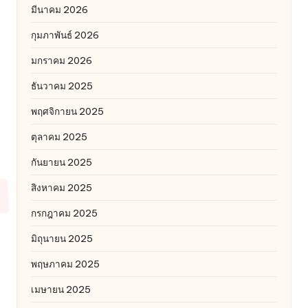
มีนาคม 2026
กุมภาพันธ์ 2026
มกราคม 2026
ธันวาคม 2025
พฤศจิกายน 2025
ตุลาคม 2025
กันยายน 2025
สิงหาคม 2025
กรกฎาคม 2025
มิถุนายน 2025
พฤษภาคม 2025
เมษายน 2025