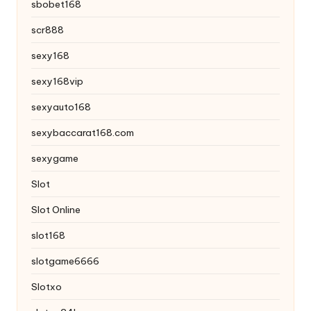
sbobet168
scr888
sexy168
sexy168vip
sexyauto168
sexybaccarat168.com
sexygame
Slot
Slot Online
slot168
slotgame6666
Slotxo