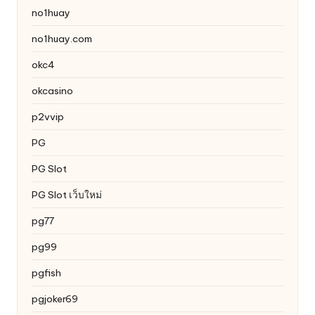
no1huay
no1huay.com
okc4
okcasino
p2vvip
PG
PG Slot
PG Slot เว็บใหม่
pg77
pg99
pgfish
pgjoker69