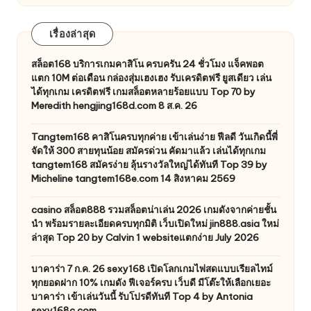
เรื่องล่าสุด
สล็อต168 บริการเกมคาสิโน ครบครัน 24 ชั่วโมง แจ็คพอต
แตก 10M ต่อเดือน กล่องสุ่มเฮงเฮง รับเครดิตฟรี ยูสเดียว เล่น
ได้ทุกเกม เครดิตฟรี เกมสล็อตหลายร้อยแบบ Top 70 by
Meredith hengjing168d.com 8 ส.ค. 26
Tangtem168 คาสิโนครบทุกค่าย เข้าเล่นง่าย ฟีลดี วันเกิดนี้พี่
จัดให้ 300 สายทุนน้อย สมัครด่วน คัดมาแล้ว เล่นได้ทุกเกม
tangtem168 สมัครง่าย ลุ้นรางวัลใหญ่ได้ทันที Top 39 by
Micheline tangtem168e.com 14 สิงหาคม 2569
casino สล็อต888 รวมสล็อตน่าเล่น 2026 เกมดังจากค่ายชั้น
นำ พร้อมรายละเอียดครบทุกมิติ เว็บเปิดใหม่ jin888.asia ใหม่
ล่าสุด Top 20 by Calvin 1 websiteแตกง่าย July 2026
บาคาร่า 7 ก.ค. 26 sexy168 เปิดโลกเกมไพ่สดแบบเรียลไทม์
ทุกยอดฝาก 10% เกมดัง ฟีเจอร์ครบ เว็บดี มีโต๊ะให้เลือกเยอะ
บาคาร่า เข้าเล่นวันนี้ รับโปรดีทันที Top 4 by Antonia
sexy168c.com