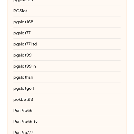
PGSlot
pgslot168
pgslot77
pgslot77.ltd
pgslot99
pgslot99.in
pgslotfish
pgslotgolf
pokbet88
PunPro66
PunPro66.tv
PunPro777