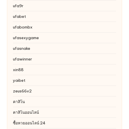
ufa9r
ufabet
ufabombx
ufasexygame
ufasnake
ufawinner
xin88
yaibet
zeus66v2
คาสิโน
คาสิโนออนไลน์
ซื้อหวยออนไลน์ 24