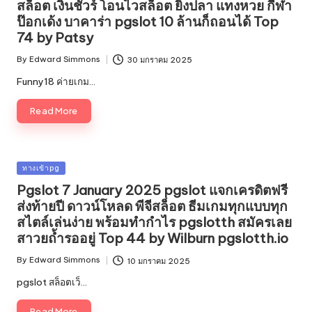
สล็อต เงินชัวร์ โอนไวสล็อต ยิงปลา แทงหวย กีฬา
ป๊อกเด้ง บาคาร่า pgslot 10 ล้านก็ถอนได้ Top
74 by Patsy
By
Edward Simmons
30 มกราคม 2025
Posted
by
Funny18 ค่ายเกม…
Read More
Posted
ทางเข้าpg
in
Pgslot 7 January 2025 pgslot แจกเครดิตฟรี
ส่งท้ายปี ดาวน์โหลด พีจีสล็อต ธีมเกมทุกแบบทุก
สไตล์เล่นง่าย พร้อมทำกำไร pgslotth สมัครเลย
สาวยถ้ำรออยู่ Top 44 by Wilburn pgslotth.io
By
Edward Simmons
10 มกราคม 2025
Posted
by
pgslot สล็อตเว็…
Read More