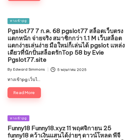
Posted
ทางเข้าpg
in
Pgslot77 7 ก.ค. 68 pgslot77 สล็อตเว็บตรง
แตกหนัก จ่ายจริง สมาชิกกว่า 1.1 M เว็บสล็อต
แตกง่ายเล่นง่าย มือใหม่ก็เล่นได้ pgslot แหล่ง
เดียวที่นักปั่นสล็อตรักTop 58 by Evie
Pgslot77.site
By
Edward Simmons
5 พฤษภาคม 2025
Posted
by
ทางเข้าpg เว็บไ…
Read More
Posted
ทางเข้าpg
in
Funny18 Funny18.xyz 11 พฤศจิกายน 25
funny18 คว้าเงินแสนได้ง่ายๆ ดาวน์โหลด พีจี