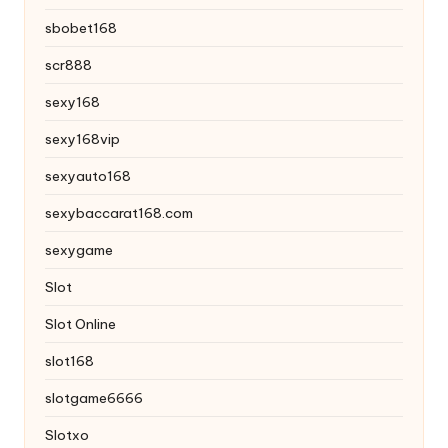
sbobet168
scr888
sexy168
sexy168vip
sexyauto168
sexybaccarat168.com
sexygame
Slot
Slot Online
slot168
slotgame6666
Slotxo