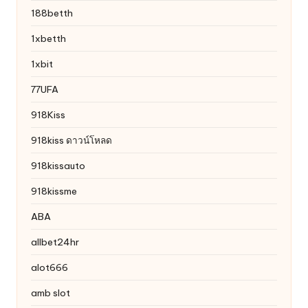
188betth
1xbetth
1xbit
77UFA
918Kiss
918kiss ดาวน์โหลด
918kissauto
918kissme
ABA
allbet24hr
alot666
amb slot