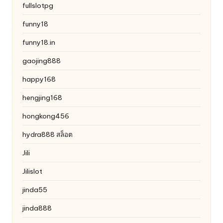
fullslotpg
funny18
funny18.in
gaojing888
happy168
hengjing168
hongkong456
hydra888 สล็อต
Jili
Jilislot
jinda55
jinda888