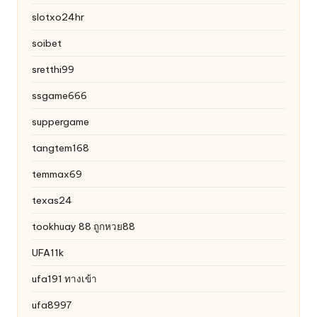
slotxo24hr
soibet
sretthi99
ssgame666
suppergame
tangtem168
temmax69
texas24
tookhuay 88 ถูกหวย88
UFA11k
ufa191 ทางเข้า
ufa8997