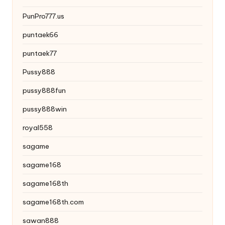
PunPro777.us
puntaek66
puntaek77
Pussy888
pussy888fun
pussy888win
royal558
sagame
sagame168
sagame168th
sagame168th.com
sawan888