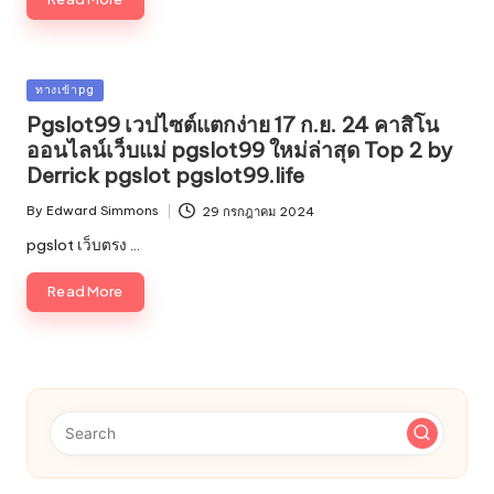
Posted
ทางเข้าpg
in
Pgslot99 เวปไซต์แตกง่าย 17 ก.ย. 24 คาสิโน
ออนไลน์เว็บแม่ pgslot99 ใหม่ล่าสุด Top 2 by
Derrick pgslot pgslot99.life
By
Edward Simmons
29 กรกฎาคม 2024
Posted
by
pgslot เว็บตรง …
Read More