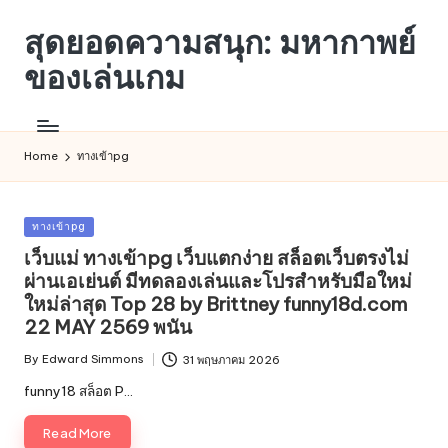
สุดยอดความสนุก: มหากาพย์
ของเล่นเกม
Home
ทางเข้าpg
Posted
ทางเข้าpg
in
เว็บแม่ ทางเข้าpg เว็บแตกง่าย สล็อตเว็บตรงไม่
ผ่านเอเย่นต์ มีทดลองเล่นและโปรสำหรับมือใหม่
ใหม่ล่าสุด Top 28 by Brittney funny18d.com
22 MAY 2569 พนัน
By
Edward Simmons
31 พฤษภาคม 2026
Posted
by
funny18 สล็อต P…
Read More