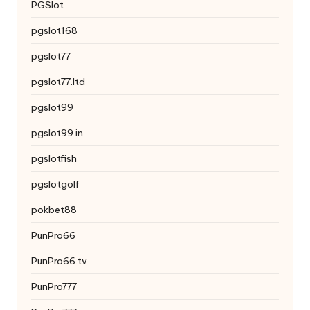
PGSlot
pgslot168
pgslot77
pgslot77.ltd
pgslot99
pgslot99.in
pgslotfish
pgslotgolf
pokbet88
PunPro66
PunPro66.tv
PunPro777