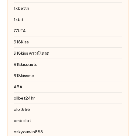
1xbetth
1xbit
77UFA
918Kiss
918kiss ดาวน์โหลด
918kissauto
918kissme
ABA
allbet24hr
alot666
amb slot
askyouwin888