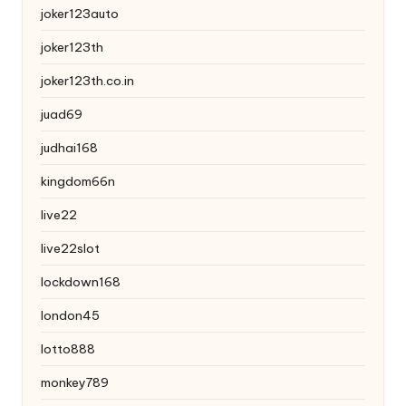
joker123auto
joker123th
joker123th.co.in
juad69
judhai168
kingdom66n
live22
live22slot
lockdown168
london45
lotto888
monkey789