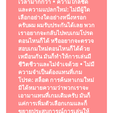
เวลามากกว่า • ความใกล้ชิด
และความแปลกใหม่: ไม่มีผู้ใด
เลือกอย่างใดอย่างหนึ่งหรอก
ครับผม ผมรับประกันได้เลย พวก
เราอยากจะกลับไปพบเกมโปรด
ตอนไหนก็ได้ หรืออยากจะตรวจ
สอบเกมใหม่ตอนไหนก็ได้ด้วย
เหมือนกัน มันก็ทำให้การเล่นมี
ชีวิตชีวาและไม่จำเจด้วย • ไม่มี
ความจำเป็นต้องแทนที่เกม
โปรด:
สล็อต
การค้นหาเกมใหม่
มิได้หมายความว่าพวกเราจะ
เอามาแทนที่เกมเดิมครับ มันก็
แค่การเพิ่มตัวเลือกเกมและก็
ขยายประสบการณ์การเล่นให้