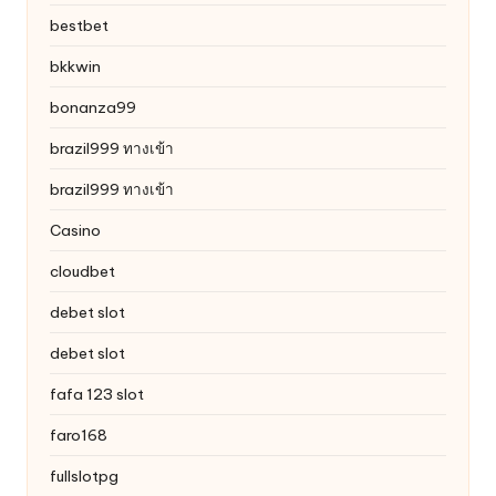
bestbet
bkkwin
bonanza99
brazil999 ทางเข้า
brazil999 ทางเข้า
Casino
cloudbet
debet slot
debet slot
fafa 123 slot
faro168
fullslotpg