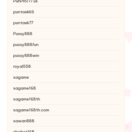
PunPro777.us
puntaek66
puntaek77
Pussy888
pussy888fun
pussy888win
royal558
sagame
sagame168
sagame168th
sagame168th.com
sawan888
sbobet168