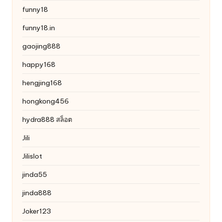
funny18
funny18.in
gaojing888
happy168
hengjing168
hongkong456
hydra888 สล็อต
Jili
Jilislot
jinda55
jinda888
Joker123