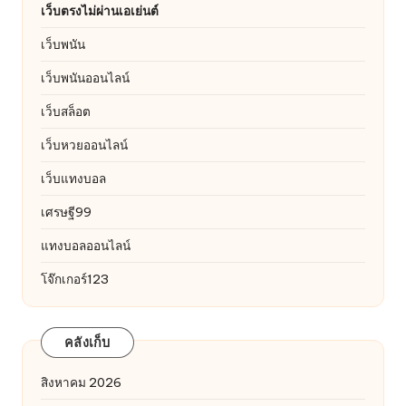
เว็บตรงไม่ผ่านเอเย่นต์
เว็บพนัน
เว็บพนันออนไลน์
เว็บสล็อต
เว็บหวยออนไลน์
เว็บแทงบอล
เศรษฐี99
แทงบอลออนไลน์
โจ๊กเกอร์123
คลังเก็บ
สิงหาคม 2026