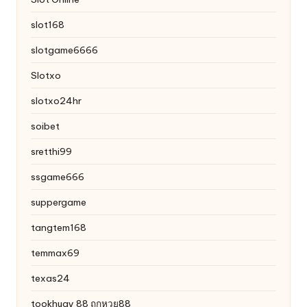
slot168
slotgame6666
Slotxo
slotxo24hr
soibet
sretthi99
ssgame666
suppergame
tangtem168
temmax69
texas24
tookhuay 88 ถูกหวย88