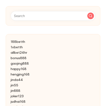
188betth
1xbetth
allbet24hr
bonus888
gaojing888
happy168
hengjing168
jinda44
jin55
jin888
joker123
judhai168