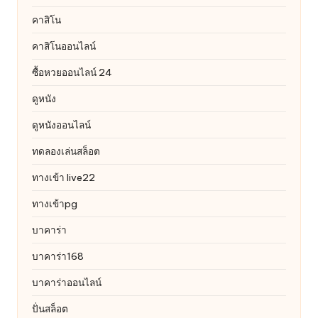
คาสิโน
คาสิโนออนไลน์
ซื้อหวยออนไลน์ 24
ดูหนัง
ดูหนังออนไลน์
ทดลองเล่นสล็อต
ทางเข้า live22
ทางเข้าpg
บาคาร่า
บาคาร่า168
บาคาร่าออนไลน์
ปั่นสล็อต