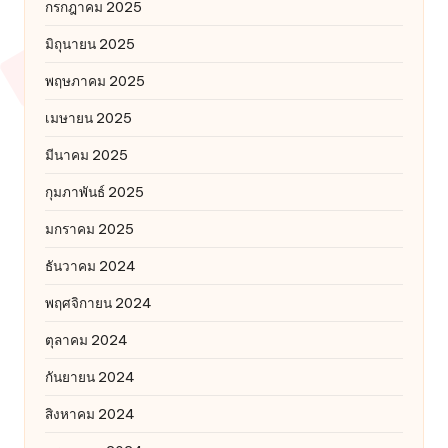
กรกฎาคม 2025
มิถุนายน 2025
พฤษภาคม 2025
เมษายน 2025
มีนาคม 2025
กุมภาพันธ์ 2025
มกราคม 2025
ธันวาคม 2024
พฤศจิกายน 2024
ตุลาคม 2024
กันยายน 2024
สิงหาคม 2024