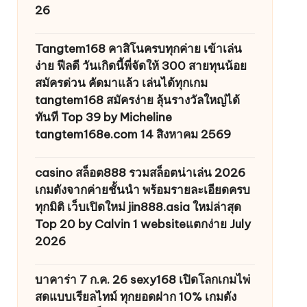
26
Tangtem168 คาสิโนครบทุกค่าย เข้าเล่น
ง่าย ฟีลดี วันเกิดนี้พี่จัดให้ 300 สายทุนน้อย
สมัครด่วน คัดมาแล้ว เล่นได้ทุกเกม
tangtem168 สมัครง่าย ลุ้นรางวัลใหญ่ได้
ทันที Top 39 by Micheline
tangtem168e.com 14 สิงหาคม 2569
casino สล็อต888 รวมสล็อตน่าเล่น 2026
เกมดังจากค่ายชั้นนำ พร้อมรายละเอียดครบ
ทุกมิติ เว็บเปิดใหม่ jin888.asia ใหม่ล่าสุด
Top 20 by Calvin 1 websiteแตกง่าย July
2026
บาคาร่า 7 ก.ค. 26 sexy168 เปิดโลกเกมไพ่
สดแบบเรียลไทม์ ทุกยอดฝาก 10% เกมดัง