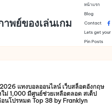
หน้าแรก
Blog
กาพย์ของเล่นเกม
Contact
fa
Lets get your
Pin Posts
 2026 แทงบอลออนไลน์ เว็บสล็อตอังกฤษ
ใม่ 1,000 มีศูนย์ช่วยเหลือตลอด สเต็ป
 ก่อนโปรหมด Top 38 by Franklyn