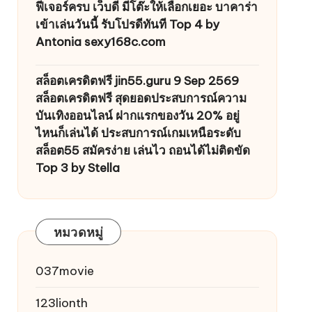
ฟีเจอร์ครบ เว็บดี มีโต๊ะให้เลือกเยอะ บาคาร่า
เข้าเล่นวันนี้ รับโปรดีทันที Top 4 by
Antonia sexy168c.com
สล็อตเครดิตฟรี jin55.guru 9 Sep 2569
สล็อตเครดิตฟรี สุดยอดประสบการณ์ความ
บันเทิงออนไลน์ ฝากแรกของวัน 20% อยู่
ไหนก็เล่นได้ ประสบการณ์เกมเหนือระดับ
สล็อต55 สมัครง่าย เล่นไว ถอนได้ไม่ติดขัด
Top 3 by Stella
หมวดหมู่
037movie
123lionth