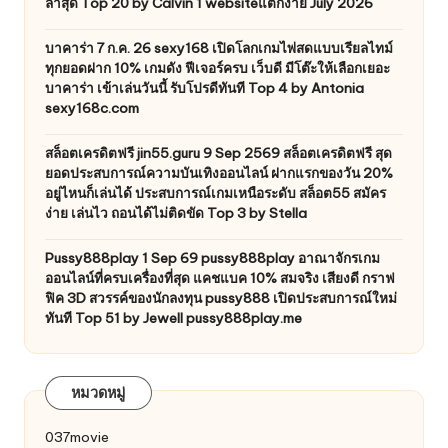
ล่าสุด Top 20 by Calvin 1 websiteแตกง่าย July 2026
บาคาร่า 7 ก.ค. 26 sexy168 เปิดโลกเกมไพ่สดแบบเรียลไทม์
ทุกยอดฝาก 10% เกมดัง ฟีเจอร์ครบ เว็บดี มีโต๊ะให้เลือกเยอะ
บาคาร่า เข้าเล่นวันนี้ รับโปรดีทันที Top 4 by Antonia
sexy168c.com
สล็อตเครดิตฟรี jin55.guru 9 Sep 2569 สล็อตเครดิตฟรี สุด
ยอดประสบการณ์ความบันเทิงออนไลน์ ฝากแรกของวัน 20%
อยู่ไหนก็เล่นได้ ประสบการณ์เกมเหนือระดับ สล็อต55 สมัคร
ง่าย เล่นไว ถอนได้ไม่ติดขัด Top 3 by Stella
Pussy888play 1 Sep 69 pussy888play อาณาจักรเกม
ออนไลน์ที่ครบเครื่องที่สุด แคชแบค 10% สมจริง เสียงดี กราฟ
ฟิค 3D สวรรค์ของนักลงทุน pussy888 เปิดประสบการณ์ใหม่
ทันที Top 51 by Jewell pussy888play.me
หมวดหมู่
037movie