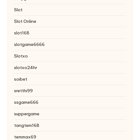
Slot
Slot Online
slot168
slotgame6666
Slotxo
slotxo24hr
soibet
sretthi99
ssgame666
suppergame
tangtem168
temmax69