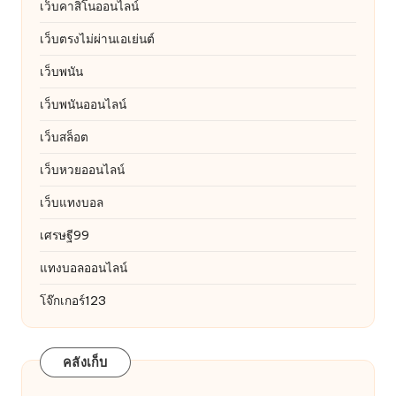
เว็บคาสิโนออนไลน์
เว็บตรงไม่ผ่านเอเย่นต์
เว็บพนัน
เว็บพนันออนไลน์
เว็บสล็อต
เว็บหวยออนไลน์
เว็บแทงบอล
เศรษฐี99
แทงบอลออนไลน์
โจ๊กเกอร์123
คลังเก็บ