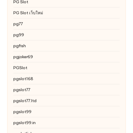
PG Slot
PG Slot เว็บใหม่
pg77
pg99
pgfish
pgjoker69
PGSlot
pgslot168
pgslot77
pgslot77.ltd
pgslot99
pgslot99.in