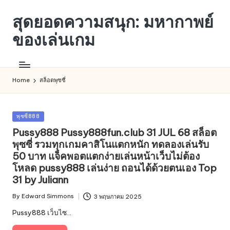
สุดยอดความสนุก: มหากาพย์
ของเล่นเกม
Home
สล็อตพุซซี่
Posted
พุซซี่888
in
Pussy888 Pussy888fun.club 31 JUL 68 สล็อต
พุซซี่ รวมทุกเกมคาสิโนแตกหนัก ทดลองเล่นรับ
50 บาท แจ็คพอตแตกง่ายเล่นหน้าเว็บไม่ต้อง
โหลด pussy888 เล่นง่าย ถอนได้ด้วยตนเอง Top
31 by Juliann
By
Edward Simmons
3 พฤษภาคม 2025
Posted
by
Pussy888 เว็บไซ…