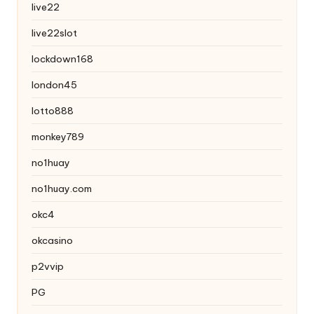
live22
live22slot
lockdown168
london45
lotto888
monkey789
no1huay
no1huay.com
okc4
okcasino
p2vvip
PG