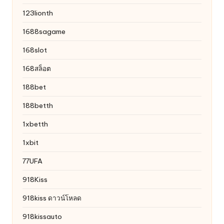
123lionth
1688sagame
168slot
168สล็อต
188bet
188betth
1xbetth
1xbit
77UFA
918Kiss
918kiss ดาวน์โหลด
918kissauto