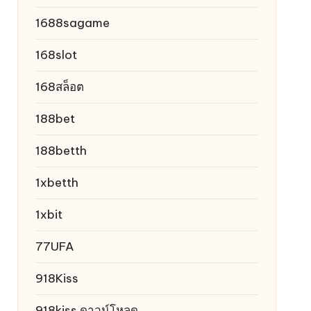
1688sagame
168slot
168สล็อต
188bet
188betth
1xbetth
1xbit
77UFA
918Kiss
918kiss ดาวน์โหลด