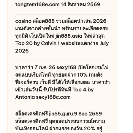
tangtem168e.com 14 สิงหาคม 2569
casino สล็อต888 รวมสล็อตน่าเล่น 2026
เกมดังจากค่ายชั้นนำ พร้อมรายละเอียดครบ
ทุกมิติ เว็บเปิดใหม่ jin888.asia ใหม่ล่าสุด
Top 20 by Calvin 1 websiteแตกง่าย July
2026
บาคาร่า 7 ก.ค. 26 sexy168 เปิดโลกเกมไพ่
สดแบบเรียลไทม์ ทุกยอดฝาก 10% เกมดัง
ฟีเจอร์ครบ เว็บดี มีโต๊ะให้เลือกเยอะ บาคาร่า
เข้าเล่นวันนี้ รับโปรดีทันที Top 4 by
Antonia sexy168c.com
สล็อตเครดิตฟรี jin55.guru 9 Sep 2569
สล็อตเครดิตฟรี สุดยอดประสบการณ์ความ
บันเทิงออนไลน์ ฝากแรกของวัน 20% อยู่