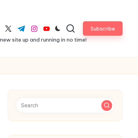
Subscribe
cebook.com
twitter.com
t.me
instagram.com
youtube.com
 new site up and running in no time!